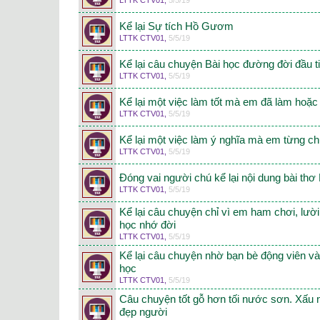
LTTK CTV01
,
5/5/19
Kể lại Sự tích Hồ Gươm
LTTK CTV01
,
5/5/19
Kể lại câu chuyện Bài học đường đời đầu t
LTTK CTV01
,
5/5/19
Kể lại một việc làm tốt mà em đã làm hoặc
LTTK CTV01
,
5/5/19
Kể lại một việc làm ý nghĩa mà em từng c
LTTK CTV01
,
5/5/19
Đóng vai người chú kể lại nội dung bài th
LTTK CTV01
,
5/5/19
Kể lại câu chuyện chỉ vì em ham chơi, lười
học nhớ đời
LTTK CTV01
,
5/5/19
Kể lại câu chuyện nhờ bạn bè động viên và 
học
LTTK CTV01
,
5/5/19
Câu chuyện tốt gỗ hơn tối nước sơn. Xấu 
đẹp người