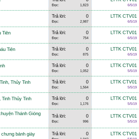
ề
Đọc:
1,823
6/5/19
Trả lời:
0
LTTK CTV01
Đọc:
2,987
6/5/19
Trả lời:
0
LTTK CTV01
 Tiên
Đọc:
754
6/5/19
Trả lời:
0
LTTK CTV01
háu Tiên
Đọc:
875
6/5/19
Trả lời:
0
LTTK CTV01
inh
Đọc:
1,052
5/5/19
Trả lời:
0
LTTK CTV01
Tinh, Thủy Tinh
Đọc:
1,564
5/5/19
Trả lời:
0
LTTK CTV01
 Tinh Thủy Tinh
Đọc:
1,176
5/5/19
 chuyện Thánh Gióng
Trả lời:
0
LTTK CTV01
Đọc:
996
5/5/19
Trả lời:
0
LTTK CTV01
h chưng bánh giày