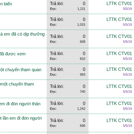
Trả lời:
0
LTTK CTV01
n biển
Đọc:
1,211
5/5/19
Trả lời:
0
LTTK CTV01
Đọc:
1,015
5/5/19
mà em đã có dịp thưởng
Trả lời:
0
LTTK CTV01
Đọc:
608
5/5/19
Trả lời:
0
LTTK CTV01
 đã được xem
Đọc:
810
5/5/19
Trả lời:
0
LTTK CTV01
 một chuyến tham quan
Đọc:
993
5/5/19
 một chuyến tham
Trả lời:
0
LTTK CTV01
Đọc:
740
5/5/19
Trả lời:
0
LTTK CTV01
em đi đón người thân
Đọc:
1,242
5/5/19
t lần em đi đón người
Trả lời:
0
LTTK CTV01
Đọc:
690
5/5/19