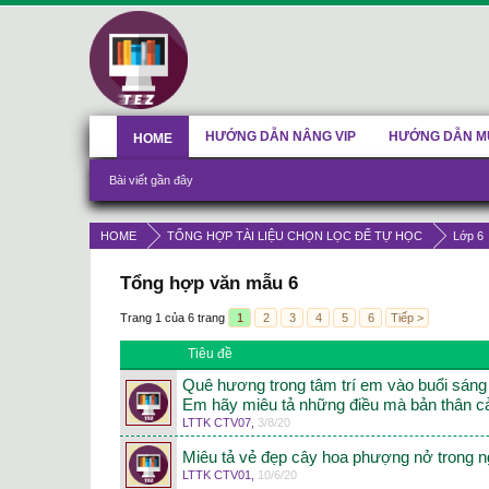
HƯỚNG DẪN NÂNG VIP
HƯỚNG DẪN M
HOME
Bài viết gần đây
HOME
TỔNG HỢP TÀI LIỆU CHỌN LỌC ĐỂ TỰ HỌC
Lớp 6
Tổng hợp văn mẫu 6
Trang 1 của 6 trang
1
2
3
4
5
6
Tiếp >
Tiêu đề
Quê hương trong tâm trí em vào buổi sán
Em hãy miêu tả những điều mà bản thân 
LTTK CTV07
,
3/8/20
Miêu tả vẻ đẹp cây hoa phượng nở trong n
LTTK CTV01
,
10/6/20