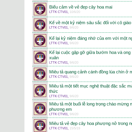
Biểu cảm về vẻ đẹp cây hoa mai
LTTK CTV01
,
10/6/20
Kể về một kỷ niệm sâu sắc đối với cô giá
LTTK CTV01
,
9/6/20
Kể lại kỷ niệm đáng nhớ của em với một ng
LTTK CTV01
,
9/6/20
Kể lại cuộc gặp gỡ giữa bướm hoa và ong
xuân
LTTK CTV01
,
9/6/20
Miêu tả quang cảnh cánh đồng lúa chín ở 
LTTK CTV01
,
9/6/20
Miêu tả một tiết mục nghệ thuật đặc sắc 
thức
LTTK CTV01
,
9/6/20
Miêu tả một buổi lễ long trọng chào mừng 
phương em
LTTK CTV01
,
9/6/20
Miêu tả vẻ đẹp cây hoa phượng nở trong n
LTTK CTV01
,
15/5/19