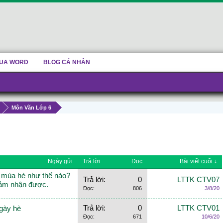
UA WORD
BLOG CÁ NHÂN
Môn Văn Lớp 6
Ngày gửi
Trả lời
Đọc
Bài viết cuối ↓
g mùa hè như thế nào?
Trả lời:
0
LTTK CTV07
cảm nhận được.
Đọc:
806
3/8/20
Trả lời:
0
LTTK CTV01
gày hè
Đọc:
671
10/6/20