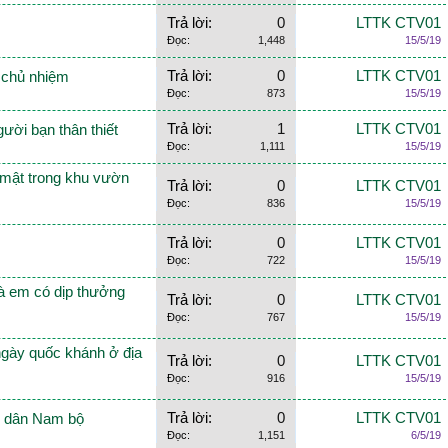
Trả lời:
0
LTTK CTV01
Đọc:
1,448
15/5/19
Trả lời:
0
LTTK CTV01
o chủ nhiệm
Đọc:
873
15/5/19
Trả lời:
1
LTTK CTV01
ười bạn thân thiết
Đọc:
1,111
15/5/19
 mật trong khu vườn
Trả lời:
0
LTTK CTV01
Đọc:
836
15/5/19
Trả lời:
0
LTTK CTV01
Đọc:
722
15/5/19
mà em có dịp thưởng
Trả lời:
0
LTTK CTV01
Đọc:
767
15/5/19
ngày quốc khánh ở địa
Trả lời:
0
LTTK CTV01
Đọc:
916
15/5/19
Trả lời:
0
LTTK CTV01
i dân Nam bộ
Đọc:
1,151
6/5/19