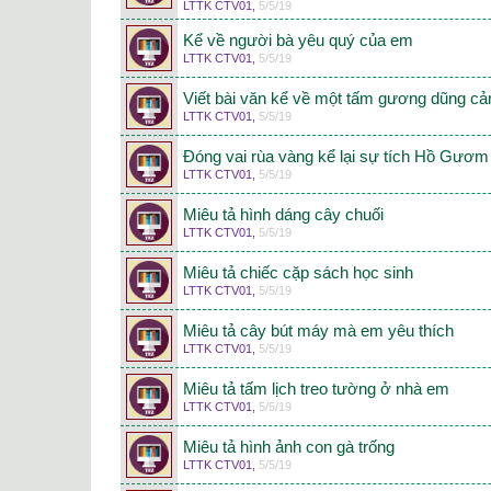
LTTK CTV01
,
5/5/19
Kể về người bà yêu quý của em
LTTK CTV01
,
5/5/19
Viết bài văn kể về một tấm gương dũng c
LTTK CTV01
,
5/5/19
Đóng vai rùa vàng kể lại sự tích Hồ Gươm
LTTK CTV01
,
5/5/19
Miêu tả hình dáng cây chuối
LTTK CTV01
,
5/5/19
Miêu tả chiếc cặp sách học sinh
LTTK CTV01
,
5/5/19
Miêu tả cây bút máy mà em yêu thích
LTTK CTV01
,
5/5/19
Miêu tả tấm lịch treo tường ở nhà em
LTTK CTV01
,
5/5/19
Miêu tả hình ảnh con gà trống
LTTK CTV01
,
5/5/19