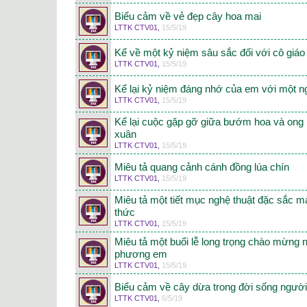
Biểu cảm về vẻ đẹp cây hoa mai
LTTK CTV01
,
15/5/19
Kể về một kỷ niệm sâu sắc đối với cô giá
LTTK CTV01
,
15/5/19
Kể lại kỷ niệm đáng nhớ của em với một ng
LTTK CTV01
,
15/5/19
Kể lại cuộc gặp gỡ giữa bướm hoa và ong
xuân
LTTK CTV01
,
15/5/19
Miêu tả quang cảnh cánh đồng lúa chín
LTTK CTV01
,
15/5/19
Miêu tả một tiết mục nghệ thuật đặc sắc 
thức
LTTK CTV01
,
15/5/19
Miêu tả một buổi lễ long trọng chào mừng 
phương em
LTTK CTV01
,
15/5/19
Biểu cảm về cây dừa trong đời sống ngườ
LTTK CTV01
,
6/5/19