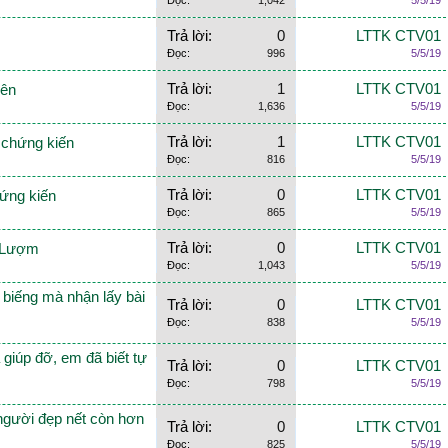
Đọc:
1,042
5/5/19
Trả lời:
0
LTTK CTV01
Đọc:
996
5/5/19
Trả lời:
1
LTTK CTV01
iên
Đọc:
1,636
5/5/19
Trả lời:
1
LTTK CTV01
 chứng kiến
Đọc:
816
5/5/19
Trả lời:
0
LTTK CTV01
hứng kiến
Đọc:
865
5/5/19
Trả lời:
0
LTTK CTV01
ơ Lượm
Đọc:
1,043
5/5/19
 biếng mà nhận lấy bài
Trả lời:
0
LTTK CTV01
Đọc:
838
5/5/19
giúp đỡ, em đã biết tự
Trả lời:
0
LTTK CTV01
Đọc:
798
5/5/19
người đẹp nết còn hơn
Trả lời:
0
LTTK CTV01
Đọc:
825
5/5/19