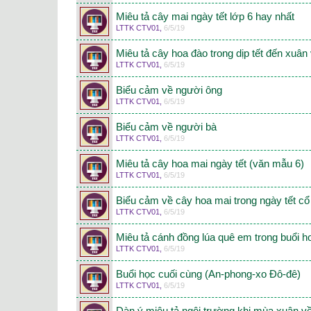
Miêu tả cây mai ngày tết lớp 6 hay nhất
LTTK CTV01
,
6/5/19
Miêu tả cây hoa đào trong dịp tết đến xuân
LTTK CTV01
,
6/5/19
Biểu cảm về người ông
LTTK CTV01
,
6/5/19
Biểu cảm về người bà
LTTK CTV01
,
6/5/19
Miêu tả cây hoa mai ngày tết (văn mẫu 6)
LTTK CTV01
,
6/5/19
Biểu cảm về cây hoa mai trong ngày tết cổ
LTTK CTV01
,
6/5/19
Miêu tả cánh đồng lúa quê em trong buổi 
LTTK CTV01
,
6/5/19
Buổi học cuối cùng (An-phong-xo Đô-đê)
LTTK CTV01
,
6/5/19