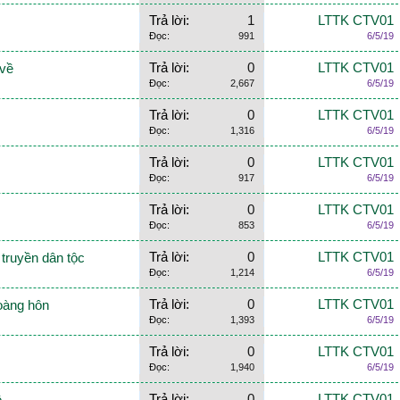
Trả lời:
1
LTTK CTV01
Đọc:
991
6/5/19
Trả lời:
0
LTTK CTV01
 về
Đọc:
2,667
6/5/19
Trả lời:
0
LTTK CTV01
Đọc:
1,316
6/5/19
Trả lời:
0
LTTK CTV01
Đọc:
917
6/5/19
Trả lời:
0
LTTK CTV01
Đọc:
853
6/5/19
Trả lời:
0
LTTK CTV01
 truyền dân tộc
Đọc:
1,214
6/5/19
Trả lời:
0
LTTK CTV01
hoàng hôn
Đọc:
1,393
6/5/19
Trả lời:
0
LTTK CTV01
Đọc:
1,940
6/5/19
Trả lời:
0
LTTK CTV01