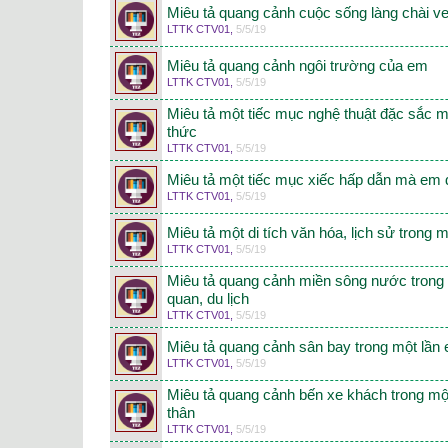
Miêu tả quang cảnh cuộc sống làng chài ve
LTTK CTV01
,
5/5/19
Miêu tả quang cảnh ngôi trường của em
LTTK CTV01
,
5/5/19
Miêu tả một tiếc mục nghệ thuật đặc sắc 
thức
LTTK CTV01
,
5/5/19
Miêu tả một tiếc mục xiếc hấp dẫn mà em
LTTK CTV01
,
5/5/19
Miêu tả một di tích văn hóa, lịch sử trong
LTTK CTV01
,
5/5/19
Miêu tả quang cảnh miền sông nước trong
quan, du lịch
LTTK CTV01
,
5/5/19
Miêu tả quang cảnh sân bay trong một lần 
LTTK CTV01
,
5/5/19
Miêu tả quang cảnh bến xe khách trong mộ
thân
LTTK CTV01
,
5/5/19