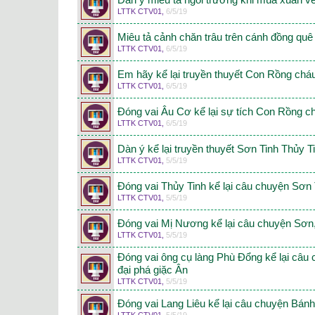
Dàn ý miêu tả ngôi trường khi mùa xuân v
LTTK CTV01
,
6/5/19
Miêu tả cảnh chăn trâu trên cánh đồng quê
LTTK CTV01
,
6/5/19
Em hãy kể lại truyền thuyết Con Rồng cháu
LTTK CTV01
,
6/5/19
Đóng vai Âu Cơ kể lại sự tích Con Rồng c
LTTK CTV01
,
6/5/19
Dàn ý kể lại truyền thuyết Sơn Tinh Thủy T
LTTK CTV01
,
5/5/19
Đóng vai Thủy Tinh kể lại câu chuyện Sơn 
LTTK CTV01
,
5/5/19
Đóng vai Mị Nương kể lại câu chuyện Sơn,
LTTK CTV01
,
5/5/19
Đóng vai ông cụ làng Phù Đổng kể lại câu
đại phá giặc Ân
LTTK CTV01
,
5/5/19
Đóng vai Lang Liêu kể lại câu chuyện Bán