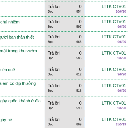
Trả lời:
0
LTTK CTV01
Đọc:
854
10/6/20
Trả lời:
0
LTTK CTV01
o chủ nhiệm
Đọc:
597
9/6/20
Trả lời:
0
LTTK CTV01
ười bạn thân thiết
Đọc:
663
9/6/20
 mật trong khu vườn
Trả lời:
0
LTTK CTV01
Đọc:
586
9/6/20
Trả lời:
0
LTTK CTV01
miền quê
Đọc:
612
9/6/20
mà em có dịp thưởng
Trả lời:
0
LTTK CTV01
Đọc:
518
9/6/20
ngày quốc khánh ở địa
Trả lời:
0
LTTK CTV01
Đọc:
590
9/6/20
Trả lời:
0
LTTK CTV01
gày hè
Đọc:
869
15/5/19