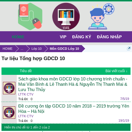
HOME
VIP
ĐĂNG KÝ
ĐĂNG NHẬP
HOME
...
Lớp 10
Môn GDCD Lớp 10
Tư liệu Tổng hợp GDCD 10
Tiêu đề
Bài viết cuối ↓
Sách giáo khoa môn GDCD lớp 10 chương trình chuẩn -
Mai Văn Bính & Lê Thanh Hà & Nguyễn Thị Thanh Mai &
Lưu Thu Thủy
LTTK CTV
7/5/19
Trả lời:
0
Đề cương ôn tập GDCD 10 năm 2018 – 2019 trường Yên
Hòa – Hà Nội
LTTK CTV
19/1/19
Trả lời:
0
Hiển thị chủ đề từ 1 đến 2 của 2