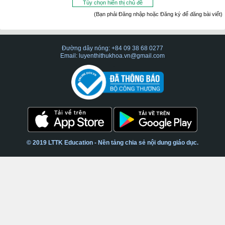
Tùy chọn hiển thị chủ đề
(Bạn phải Đăng nhập hoặc Đăng ký để đăng bài viết)
Đường dây nóng: +84 09 38 68 0277
Email: luyenthithukhoa.vn@gmail.com
© 2019 LTTK Education - Nền tảng chia sẻ nội dung giáo dục.