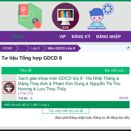
HOME
VIP
ĐĂNG KÝ
ĐĂNG NHẬP
HOME
...
Lớp 8
Môn GDCD Lớp 8
Tư liệu Tổng hợp GDCD 8
Tiêu đề
Bài viết cuối ↓
Sách giáo khoa môn GDCD lớp 8 - Hà Nhật Thăng &
Đặng Thúy Anh & Phạm Kim Dung & Nguyễn Thị Thu
Hương & Lưu Thuy Thủy
LTTK CTV
6/5/19
Trả lời:
0
Hiển thị chủ đề từ 1 đến 1 của 1
Tùy chọn hiển thị chủ đề
(Bạn phải Đăng nhập hoặc Đăng ký để đăng bài viết)