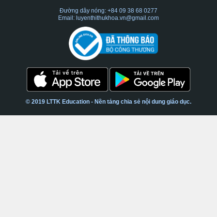
Đường dây nóng: +84 09 38 68 0277
Email: luyenthithukhoa.vn@gmail.com
© 2019 LTTK Education - Nền tảng chia sẻ nội dung giáo dục.