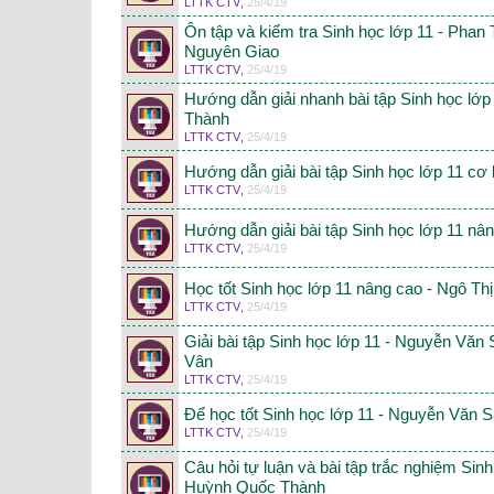
LTTK CTV
,
25/4/19
Ôn tập và kiểm tra Sinh học lớp 11 - Phan
Nguyên Giao
LTTK CTV
,
25/4/19
Hướng dẫn giải nhanh bài tập Sinh học lớ
Thành
LTTK CTV
,
25/4/19
Hướng dẫn giải bài tập Sinh học lớp 11 cơ
LTTK CTV
,
25/4/19
Hướng dẫn giải bài tập Sinh học lớp 11 nâ
LTTK CTV
,
25/4/19
Học tốt Sinh học lớp 11 nâng cao - Ngô Th
LTTK CTV
,
25/4/19
Giải bài tập Sinh học lớp 11 - Nguyễn Văn
Vân
LTTK CTV
,
25/4/19
Để học tốt Sinh học lớp 11 - Nguyễn Văn 
LTTK CTV
,
25/4/19
Câu hỏi tự luận và bài tập trắc nghiệm Sin
Huỳnh Quốc Thành