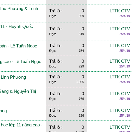
 Thu Phương & Trịnh
Trả lời:
0
LTTK CTV
Đọc:
599
25/4/19
p 11 - Huỳnh Quốc
Trả lời:
0
LTTK CTV
Đọc:
619
25/4/19
Trả lời:
0
LTTK CTV
 bản - Lê Tuấn Ngọc
Đọc:
754
25/4/19
Trả lời:
0
LTTK CTV
ng cao - Lê Tuấn Ngọc
Đọc:
729
25/4/19
Trả lời:
0
LTTK CTV
ị Linh Phương
Đọc:
1,005
25/4/19
 Sang & Nguyễn Thị
Trả lời:
0
LTTK CTV
Đọc:
766
25/4/19
Trả lời:
0
LTTK CTV
Sang
Đọc:
726
25/4/19
h học lớp 11 nâng cao -
Trả lời:
0
LTTK CTV