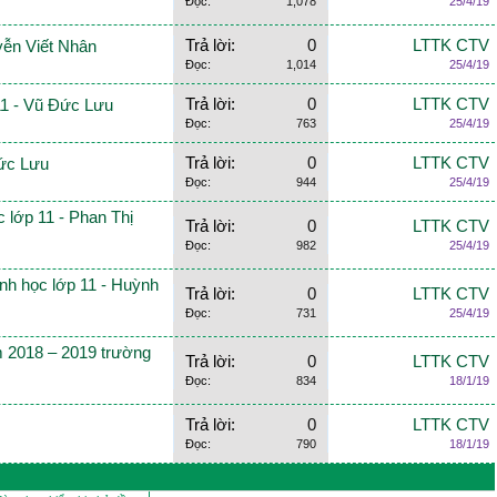
Đọc:
1,078
25/4/19
Trả lời:
0
LTTK CTV
yễn Viết Nhân
Đọc:
1,014
25/4/19
Trả lời:
0
LTTK CTV
 11 - Vũ Đức Lưu
Đọc:
763
25/4/19
Trả lời:
0
LTTK CTV
Đức Lưu
Đọc:
944
25/4/19
c lớp 11 - Phan Thị
Trả lời:
0
LTTK CTV
Đọc:
982
25/4/19
inh học lớp 11 - Huỳnh
Trả lời:
0
LTTK CTV
Đọc:
731
25/4/19
m 2018 – 2019 trường
Trả lời:
0
LTTK CTV
Đọc:
834
18/1/19
Trả lời:
0
LTTK CTV
Đọc:
790
18/1/19