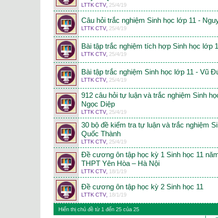
LTTK CTV
,
25/4/19
Câu hỏi trắc nghiệm Sinh học lớp 11 - Ngu
LTTK CTV
,
25/4/19
Bài tập trắc nghiệm tích hợp Sinh học lớp
LTTK CTV
,
25/4/19
Bài tập trắc nghiệm Sinh học lớp 11 - Vũ 
LTTK CTV
,
25/4/19
912 câu hỏi tự luận và trắc nghiệm Sinh họ
Ngọc Diệp
LTTK CTV
,
25/4/19
30 bộ đề kiểm tra tự luận và trắc nghiệm S
Quốc Thành
LTTK CTV
,
25/4/19
Đề cương ôn tập học kỳ 1 Sinh học 11 nă
THPT Yên Hòa – Hà Nội
LTTK CTV
,
18/1/19
Đề cương ôn tập học kỳ 2 Sinh học 11
LTTK CTV
,
18/1/19
Hiển thị chủ đề từ 1 đến 25 của 25