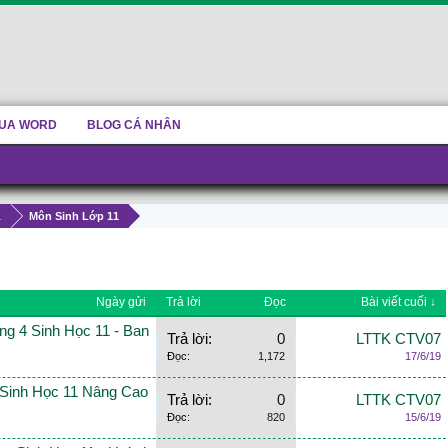
UA WORD
BLOG CÁ NHÂN
1
Môn Sinh Lớp 11
Ngày gửi
Trả lời
Đọc
Bài viết cuối ↓
g 4 Sinh Học 11 - Ban
Trả lời:
0
LTTK CTV07
Đọc:
1,172
17/6/19
 Sinh Học 11 Nâng Cao
Trả lời:
0
LTTK CTV07
Đọc:
820
15/6/19