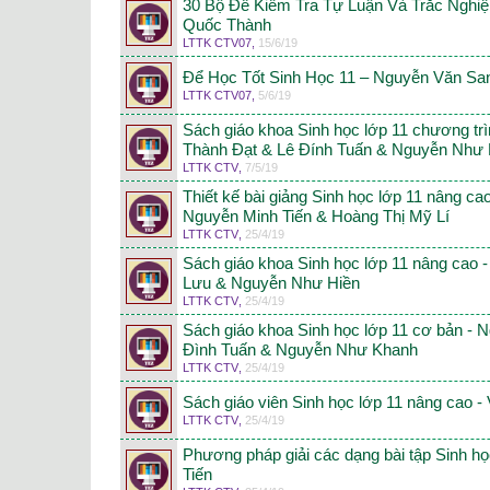
30 Bộ Đề Kiểm Tra Tự Luận Và Trắc Nghiệ
Quốc Thành
LTTK CTV07
,
15/6/19
Để Học Tốt Sinh Học 11 – Nguyễn Văn Sa
LTTK CTV07
,
5/6/19
Sách giáo khoa Sinh học lớp 11 chương tr
Thành Đạt & Lê Đính Tuấn & Nguyễn Như
LTTK CTV
,
7/5/19
Thiết kế bài giảng Sinh học lớp 11 nâng c
Nguyễn Minh Tiến & Hoàng Thị Mỹ Lí
LTTK CTV
,
25/4/19
Sách giáo khoa Sinh học lớp 11 nâng cao
Lưu & Nguyễn Như Hiền
LTTK CTV
,
25/4/19
Sách giáo khoa Sinh học lớp 11 cơ bản - 
Đình Tuấn & Nguyễn Như Khanh
LTTK CTV
,
25/4/19
Sách giáo viên Sinh học lớp 11 nâng cao -
LTTK CTV
,
25/4/19
Phương pháp giải các dạng bài tập Sinh họ
Tiến