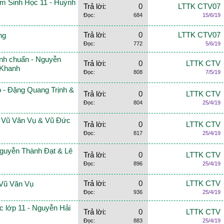
m Sinh Học 11 - Huỳnh
Trả lời:
0
LTTK CTV07
Đọc:
684
15/6/19
Trả lời:
0
LTTK CTV07
ng
Đọc:
772
5/6/19
ình chuẩn - Nguyễn
Trả lời:
0
LTTK CTV
 Khanh
Đọc:
808
7/5/19
ao - Đặng Quang Trịnh &
Trả lời:
0
LTTK CTV
Đọc:
804
25/4/19
 - Vũ Văn Vụ & Vũ Đức
Trả lời:
0
LTTK CTV
Đọc:
817
25/4/19
Nguyễn Thành Đạt & Lê
Trả lời:
0
LTTK CTV
Đọc:
896
25/4/19
Trả lời:
0
LTTK CTV
 Vũ Văn Vụ
Đọc:
936
25/4/19
c lớp 11 - Nguyễn Hải
Trả lời:
0
LTTK CTV
Đọc:
883
25/4/19