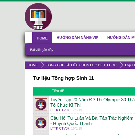
HƯỚNG DẪN NÂNG VIP
HƯỚNG DẪN M
HOME
Bài viết gần đây
HOME
TỔNG HỢP TÀI LIỆU CHỌN LỌC ĐỂ TỰ HỌC
Lớp 1
Tư liệu Tổng hợp Sinh 11
Tiêu đề
Tuyển Tập 20 Năm Đề Thi Olympic 30 Thán
Tổ Chức Kì Thi
LTTK CTV07
,
17/6/19
Câu Hỏi Tự Luận Và Bài Tập Trắc Nghiệm
- Huỳnh Quốc Thành
LTTK CTV07
,
15/6/19