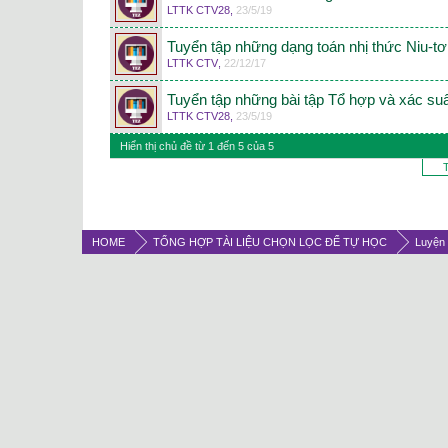
LTTK CTV28
,
23/5/19
Tuyển tập những dạng toán nhị thức Niu-t
LTTK CTV
,
22/12/17
Tuyển tập những bài tập Tổ hợp và xác su
LTTK CTV28
,
23/5/19
Hiển thị chủ đề từ 1 đến 5 của 5
T
HOME
TỔNG HỢP TÀI LIỆU CHỌN LỌC ĐỂ TỰ HỌC
Luyện 