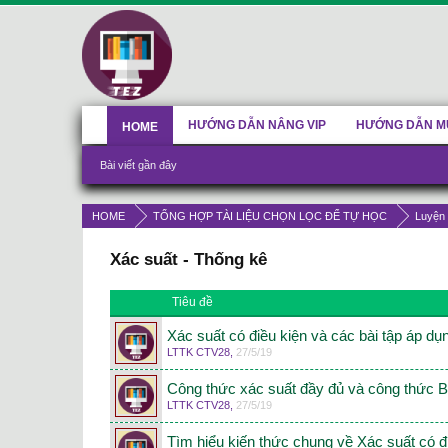
HƯỚNG DẪN NÂNG VIP
HƯỚNG DẪN M
HOME
Bài viết gần đây
HOME
TỔNG HỢP TÀI LIỆU CHỌN LỌC ĐỂ TỰ HỌC
Luyện 
Xác suất - Thống kê
Tiêu đề
Xác suất có điều kiện và các bài tập áp dụ
LTTK CTV28
,
27/5/19
Công thức xác suất đầy đủ và công thức 
LTTK CTV28
,
27/5/19
Tìm hiểu kiến thức chung về Xác suất có đ