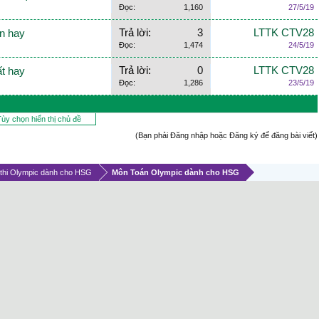
Đọc:
1,160
27/5/19
Trả lời:
3
LTTK CTV28
ơn hay
Đọc:
1,474
24/5/19
Trả lời:
0
LTTK CTV28
ất hay
Đọc:
1,286
23/5/19
ùy chọn hiển thị chủ đề
(Bạn phải Đăng nhập hoặc Đăng ký để đăng bài viết)
thi Olympic dành cho HSG
Môn Toán Olympic dành cho HSG