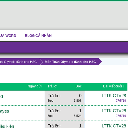
UA WORD
BLOG CÁ NHÂN
thi Olympic dành cho HSG
Môn Toán Olympic dành cho HSG
Ngày gửi
Trả lời
Đọc
Bài viết cuối ↓
Trả lời:
0
LTTK CTV28
ng
Đọc:
1,808
27/5/19
Trả lời:
1
LTTK CTV28
Bayes
Đọc:
3,524
27/5/19
Trả lời:
1
LTTK CTV28
iều kiện