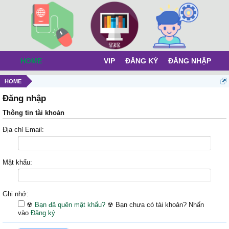
HOME
VIP
ĐĂNG KÝ
ĐĂNG NHẬP
HOME
Đăng nhập
Thông tin tài khoản
Địa chỉ Email:
Mật khẩu:
Ghi nhớ:
☢
Bạn đã quên mật khẩu?
☢
Bạn chưa có tài khoản? Nhấn
vào
Đăng ký