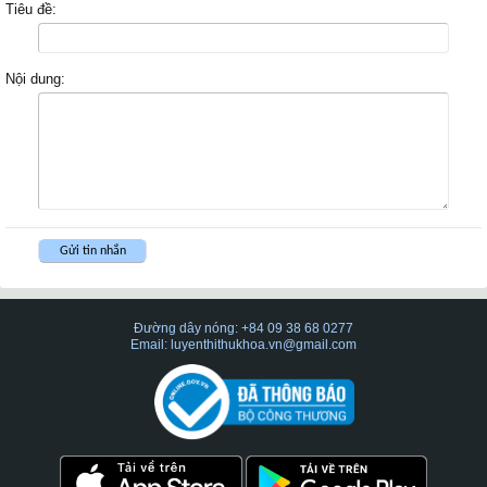
Tiêu đề:
Nội dung:
Đường dây nóng: +84 09 38 68 0277
Email: luyenthithukhoa.vn@gmail.com