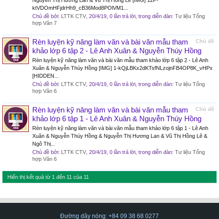
Nguyễn Thị Hương Lan & Vũ Thị Hồng Lê [IMG] 12P-
ktVDOmHFjdrHh9_cB36Mod8POlVM1...
Chủ đề bởi:
LTTK CTV
,
20/4/19
, 0 lần trả lời, trong diễn đàn:
Tư liệu Tổng
hợp Văn 7
Rèn luyện kỹ năng làm văn và bài văn mẫu tham
Chủ đề
khảo lớp 6 tập 2 - Lê Anh Xuân & Nguyễn Thúy Hồng
Rèn luyện kỹ năng làm văn và bài văn mẫu tham khảo lớp 6 tập 2 - Lê Anh
Xuân & Nguyễn Thúy Hồng [IMG] 1-kQjLBKx2dKTsfNLzojnFB4OP8K_vHPx
[HIDDEN...
Chủ đề bởi:
LTTK CTV
,
20/4/19
, 0 lần trả lời, trong diễn đàn:
Tư liệu Tổng
hợp Văn 6
Rèn luyện kỹ năng làm văn và bài văn mẫu tham
Chủ đề
khảo lớp 6 tập 1 - Lê Anh Xuân & Nguyễn Thúy Hồng
Rèn luyện kỹ năng làm văn và bài văn mẫu tham khảo lớp 6 tập 1 - Lê Anh
Xuân & Nguyễn Thúy Hồng & Nguyễn Thị Hương Lan & Vũ Thị Hồng Lê &
Ngô Thị...
Chủ đề bởi:
LTTK CTV
,
20/4/19
, 0 lần trả lời, trong diễn đàn:
Tư liệu Tổng
hợp Văn 6
Hiển thị kết quả từ 1 đến 11 của 11
Đường dây nóng: +84 09 38 68 0277