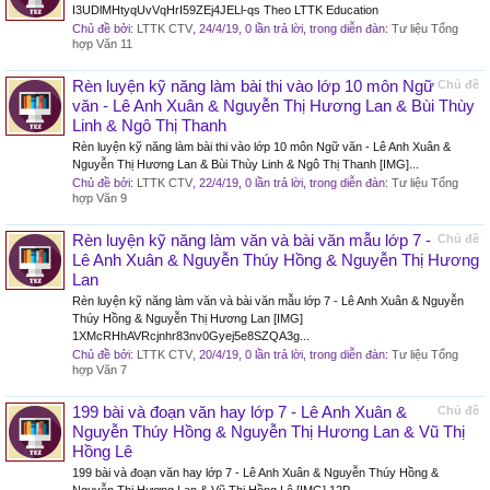
I3UDlMHtyqUvVqHrI59ZEj4JELl-qs Theo LTTK Education
Chủ đề bởi:
LTTK CTV
,
24/4/19
, 0 lần trả lời, trong diễn đàn:
Tư liệu Tổng
hợp Văn 11
Rèn luyện kỹ năng làm bài thi vào lớp 10 môn Ngữ
Chủ đề
văn - Lê Anh Xuân & Nguyễn Thị Hương Lan & Bùi Thùy
Linh & Ngô Thị Thanh
Rèn luyện kỹ năng làm bài thi vào lớp 10 môn Ngữ văn - Lê Anh Xuân &
Nguyễn Thị Hương Lan & Bùi Thùy Linh & Ngô Thị Thanh [IMG]...
Chủ đề bởi:
LTTK CTV
,
22/4/19
, 0 lần trả lời, trong diễn đàn:
Tư liệu Tổng
hợp Văn 9
Rèn luyện kỹ năng làm văn và bài văn mẫu lớp 7 -
Chủ đề
Lê Anh Xuân & Nguyễn Thúy Hồng & Nguyễn Thị Hương
Lan
Rèn luyện kỹ năng làm văn và bài văn mẫu lớp 7 - Lê Anh Xuân & Nguyễn
Thúy Hồng & Nguyễn Thị Hương Lan [IMG]
1XMcRHhAVRcjnhr83nv0Gyej5e8SZQA3g...
Chủ đề bởi:
LTTK CTV
,
20/4/19
, 0 lần trả lời, trong diễn đàn:
Tư liệu Tổng
hợp Văn 7
199 bài và đoạn văn hay lớp 7 - Lê Anh Xuân &
Chủ đề
Nguyễn Thúy Hồng & Nguyễn Thị Hương Lan & Vũ Thị
Hồng Lê
199 bài và đoạn văn hay lớp 7 - Lê Anh Xuân & Nguyễn Thúy Hồng &