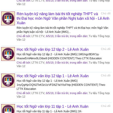
Chủ đề bởi:
LTTK CTV
,
6/5/19
, 0 lần trả lời, trong diễn đàn:
Tư liệu Tổng hợp
Văn 12
Rèn luyện kỹ năng làm bài thi tốt nghiệp THPT và
Chủ đề
thi Đại học môn Ngữ Văn phần Nghị luận xã hội - Lê Anh
Xuân
Rèn luyện kỹ năng làm bài thi tốt nghiệp THPT và thi Đại học môn Ngữ Văn
phần Nghị luận xã hội - Lê Anh Xuân [IMG]...
Chủ đề bởi:
LTTK CTV
,
6/5/19
, 0 lần trả lời, trong diễn đàn:
Tư liệu Tổng hợp
Văn 12
Học tốt Ngữ văn lớp 12 tập 2 - Lê Anh Xuân
Chủ đề
Học tốt Ngữ văn lớp 12 tập 2 - Lê Anh Xuân [IMG] 1MGhgz8EAY1q-
hhaowEnVAlimx8LOtbw9 [HIDDEN CONTENT] Theo LTTK Education
Chủ đề bởi:
LTTK CTV
,
6/5/19
, 0 lần trả lời, trong diễn đàn:
Tư liệu Tổng hợp
Văn 12
Học tốt Ngữ văn lớp 12 tập 1 - Lê Anh Xuân
Chủ đề
Học tốt Ngữ văn lớp 12 tập 1 - Lê Anh Xuân [IMG]
1nyQgHjzOQN2TeK3zUzVFD6ZYaYXsFhtp [HIDDEN CONTENT] Theo
LTTK Education
Chủ đề bởi:
LTTK CTV
,
6/5/19
, 0 lần trả lời, trong diễn đàn:
Tư liệu Tổng hợp
Văn 12
Học tốt Ngữ văn lớp 11 tập 1 - Lê Anh Xuân
Chủ đề
Học tốt Ngữ văn lớp 11 tập 1 - Lê Anh Xuân [IMG] 1K-