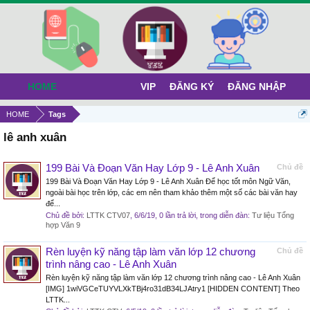
HOME
VIP
ĐĂNG KÝ
ĐĂNG NHẬP
HOME
Tags
lê anh xuân
199 Bài Và Đoạn Văn Hay Lớp 9 - Lê Anh Xuân
Chủ đề
199 Bài Và Đoạn Văn Hay Lớp 9 - Lê Anh Xuân Để học tốt môn Ngữ Văn,
ngoài bài học trên lớp, các em nên tham khảo thêm một số các bài văn hay
để...
Chủ đề bởi:
LTTK CTV07
,
6/6/19
, 0 lần trả lời, trong diễn đàn:
Tư liệu Tổng
hợp Văn 9
Rèn luyện kỹ năng tập làm văn lớp 12 chương
Chủ đề
trình nâng cao - Lê Anh Xuân
Rèn luyện kỹ năng tập làm văn lớp 12 chương trình nâng cao - Lê Anh Xuân
[IMG] 1wiVGCeTUYVLXkTBj4ro31dB34LJAtry1 [HIDDEN CONTENT] Theo
LTTK...