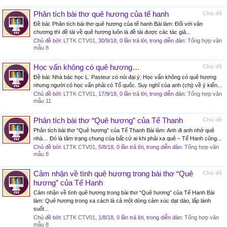
Phân tích bài thơ quê hương của tế hanh
Chủ đề
Đề bài: Phân tích bài thơ quê hương của tế hanh Bài làm: Đối với văn
chương thì đề tài về quê hương luôn là đề tài được các tác giả...
Chủ đề bởi:
LTTK CTV01
,
30/9/18
, 0 lần trả lời, trong diễn đàn:
Tổng hợp văn
mẫu 8
Học vấn không có quê hương…
Chủ đề
Đề bài: Nhà bác học L. Pasteur có nói đại ý: Học vấn không có quê hương
nhưng người có học vấn phải có Tổ quốc. Suy nghĩ của anh (chị) về ý kiến...
Chủ đề bởi:
LTTK CTV01
,
17/9/18
, 0 lần trả lời, trong diễn đàn:
Tổng hợp văn
mẫu 11
Phân tích bài thơ “Quê hương” của Tế Thanh
Chủ đề
Phân tích bài thơ “Quê hương” của Tế Thanh Bài làm: Anh đi anh nhớ quê
nhà… Đó là tâm trạng chung của bất cứ ai khi phải xa quê – Tế Hanh cũng...
Chủ đề bởi:
LTTK CTV01
,
5/8/18
, 0 lần trả lời, trong diễn đàn:
Tổng hợp văn
mẫu 8
Cảm nhận về tình quê hương trong bài thơ “Quê
Chủ đề
hương” của Tế Hanh
Cảm nhận về tình quê hương trong bài thơ “Quê hương” của Tế Hanh Bài
làm: Quê hương trong xa cách là cả một dòng cảm xúc dạt dào, lấp lánh
suốt...
Chủ đề bởi:
LTTK CTV01
,
1/8/18
, 0 lần trả lời, trong diễn đàn:
Tổng hợp văn
mẫu 8