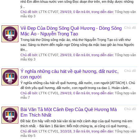
nhỏ Êm đềm khua nước ven sông Đọc đoạn thơ trên, em thấy được những
ý...
Chủ đề bởi:
LTTK CTV07
,
29/4/19
, 0 lần trả lời, trong diễn đàn:
Tổng hợp văn
mẫu lớp 3
Vẻ Đẹp Của Dòng Sông Quê Hương - Dòng Sông
Chủ đề
Mặc Áo - Nguyễn Trọng Tạo
Trong bài thơ Dòng sông mặc áo, nhà thơ Nguyễn Trọng Tạo có viết như
sau: Sáng ra thơm đến ngẩn ngơ Dòng sông đa mặc bao giờ áo hoa Ngước
lên...
Chủ đề bởi:
LTTK CTV07
,
29/4/19
, 0 lần trả lời, trong diễn đàn:
Tổng hợp văn
mẫu lớp 3
Ý nghĩa những câu hát về quê hương, đất nước,
Chủ đề
con người
Ý nghĩa những câu hát về quê hương, đất nước, con người [ATTACH] I. Chủ
đề tình yêu quê hương, đất nước, con người trong ca dao 1. Hoàn cảnh...
Chủ đề bởi:
LTTK CTV01
,
29/4/19
, 0 lần trả lời, trong diễn đàn:
Tổng hợp văn
mẫu 7
Bài Văn Tả Một Cảnh Đẹp Của Quê Hương Mà
Chủ đề
Em Thích Nhất
Đề bài: Em hãy viết một bài văn tả lại một cảnh đẹp của quê hương mà em
thích nhất. - Bài làm 1 Bài làm: Mỗi một chúng ta, ai cũng có quê hương...
Chủ đề bởi:
LTTK CTV01
,
3/10/18
, 3 lần trả lời, trong diễn đàn:
Tổng hợp văn
mẫu lớp 5