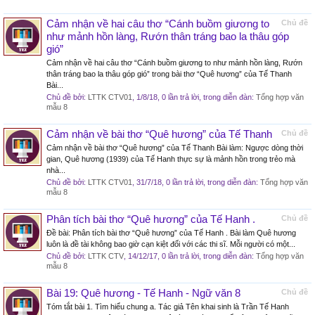
Cảm nhận về hai câu thơ “Cánh buồm giương to
Chủ đề
như mảnh hồn làng, Rướn thân tráng bao la thâu góp
gió”
Cảm nhận về hai câu thơ “Cánh buồm giương to như mảnh hồn làng, Rướn
thân tráng bao la thâu góp gió” trong bài thơ “Quê hương” của Tế Thanh
Bài...
Chủ đề bởi:
LTTK CTV01
,
1/8/18
, 0 lần trả lời, trong diễn đàn:
Tổng hợp văn
mẫu 8
Cảm nhận về bài thơ “Quê hương” của Tế Thanh
Chủ đề
Cảm nhận về bài thơ “Quê hương” của Tế Thanh Bài làm: Ngược dòng thời
gian, Quê hương (1939) của Tế Hanh thực sự là mảnh hồn trong trẻo mà
nhà...
Chủ đề bởi:
LTTK CTV01
,
31/7/18
, 0 lần trả lời, trong diễn đàn:
Tổng hợp văn
mẫu 8
Phân tích bài thơ “Quê hương” của Tế Hanh .
Chủ đề
Đề bài: Phân tích bài thơ “Quê hương” của Tế Hanh . Bài làm Quê hương
luôn là đề tài không bao giờ cạn kiệt đối với các thi sĩ. Mỗi người có một...
Chủ đề bởi:
LTTK CTV
,
14/12/17
, 0 lần trả lời, trong diễn đàn:
Tổng hợp văn
mẫu 8
Bài 19: Quê hương - Tế Hanh - Ngữ văn 8
Chủ đề
Tóm tắt bài 1. Tìm hiểu chung a. Tác giả Tên khai sinh là Trần Tế Hanh