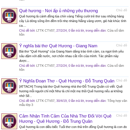
Quê hương - Nơi ấp ủ những yêu thương
Chủ đề
Quê hương là cánh đồng lúa chín vàng Tiếng cười trẻ thơ sau những hàng
cây Là dòng sông êm đềm trôi nhẹ nhàng Nắng vàng ươm, gió hát khúc tình
ca....
Chủ đề bởi:
LTTK CTV07
,
27/2/24
, 0 lần trả lời, trong diễn đàn:
Cửa sổ tâm
hồn
Ý nghĩa bài thơ Quê Hương - Giang Nam
Chủ đề
Bài thơ "Quê Hương" của Giang Nam dâng trào tình cảm, ca ngợi tình yêu
sâu đậm với đất nước, nơi chôn nhau cắt rốn của mình. Tác phẩm này
được...
Chủ đề bởi:
LTTK CTV07
,
27/2/24
, 0 lần trả lời, trong diễn đàn:
Cửa sổ tâm
hồn
Ý Nghĩa Đoạn Thơ - Quê Hương - Đỗ Trung Quân
Chủ đề
[ATTACH] Trong bài thơ Quê hương nhà thơ Đỗ Trung Quân có viết: Quê
hương mỗi người chỉ một Như là chỉ một mẹ thôi Quê hương nếu ai không
nhớ Sẽ...
Chủ đề bởi:
LTTK CTV07
,
30/4/19
, 0 lần trả lời, trong diễn đàn:
Tổng hợp văn
mẫu lớp 3
Cảm Nhận Tình Cảm Của Nhà Thơ Đối Với Quê
Chủ đề
Hương - Quê Hương - Đỗ Trung Quân
Quê hương là con diều biếc Tuổi thơ con thả trên đồng Quê hương là con đo