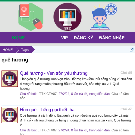
HOME
VIP
ĐĂNG KÝ
ĐĂNG NHẬP
HOME
Tags
quê hương
Quê hương - Vẹn tròn yêu thương
Chủ đề
Tình yêu quê hương luôn vẹn tròn Đất mẹ êm đềm, núi sông hùng vĩ Nơi ánh
dương rải rạng muôn phương Bầu trời cao vút, hòa nhịp ca vui. Quê
hương...
Chủ đề bởi:
LTTK CTV07
,
27/2/24
, 0 lần trả lời, trong diễn đàn:
Cửa sổ tâm
hồn
Hồn quê - Tiếng gọi thiết tha
Chủ đề
Quê hương là cánh đồng lúa xanh Là con đường quê rợp bóng cây Là mái
đình cổ kính rêu phong Là tiếng chuông chùa ngân nga xa xăm. Quê hương
là...
Chủ đề bởi:
LTTK CTV07
,
27/2/24
, 0 lần trả lời, trong diễn đàn:
Cửa sổ tâm
hồn