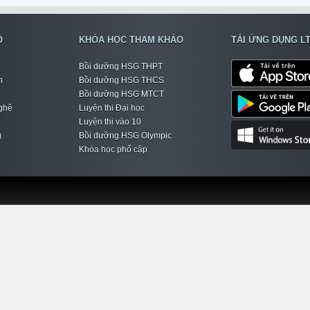
Ộ
KHÓA HỌC THAM KHẢO
TẢI ỨNG DỤNG L
Bồi dưỡng HSG THPT
h
Bồi dưỡng HSG THCS
Bồi dưỡng HSG MTCT
ghệ
Luyện thi Đại học
Luyện thi vào 10
g
Bồi dưỡng HSG Olympic
Khóa học phổ cập