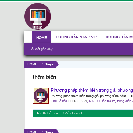
HƯỚNG DẪN NÂNG VIP
HƯỚNG DẪN M
HOME
Bài viết gần đây
HOME
Tags
thêm biến
Phương pháp thêm biến trong giải phương
Phương pháp thêm biến trong giải phương trình hàm LTTK 
Chủ đề bởi:
LTTK CTV29
,
4/7/19
, 0 lần trả lời, trong diễn
Hiển thị kết quả từ 1 đến 1 của 1
HOME
Tags