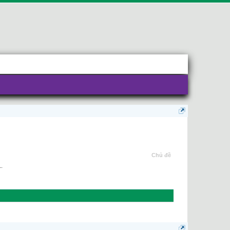
Chủ đề
..