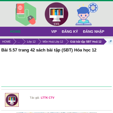
HOME
VIP
ĐĂNG KÝ
ĐĂNG NHẬP
HOME
...
Lớp 12
Môn Hoá Lớp 12
Giải bài tập SBT Hoá 12
Bài 5.57 trang 42 sách bài tập (SBT) Hóa học 12
Tác giả:
LTTK CTV