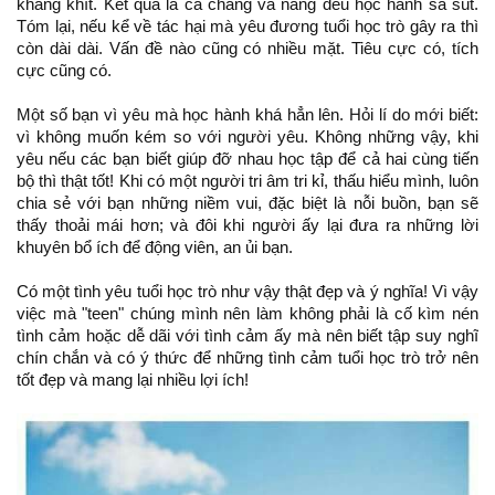
khắng khít. Kết quả là cả chàng và nàng đều học hành sa sút.
Tóm lại, nếu kể về tác hại mà yêu đương tuổi học trò gây ra thì
còn dài dài. Vấn đề nào cũng có nhiều mặt. Tiêu cực có, tích
cực cũng có.
Một số bạn vì yêu mà học hành khá hẳn lên. Hỏi lí do mới biết:
vì không muốn kém so với người yêu. Không những vậy, khi
yêu nếu các bạn biết giúp đỡ nhau học tập để cả hai cùng tiến
bộ thì thật tốt! Khi có một người tri âm tri kỉ, thấu hiểu mình, luôn
chia sẻ với bạn những niềm vui, đặc biệt là nỗi buồn, bạn sẽ
thấy thoải mái hơn; và đôi khi người ấy lại đưa ra những lời
khuyên bổ ích để động viên, an ủi bạn.
Có một tình yêu tuổi học trò như vậy thật đẹp và ý nghĩa! Vì vậy
việc mà "teen" chúng mình nên làm không phải là cố kìm nén
tình cảm hoặc dễ dãi với tình cảm ấy mà nên biết tập suy nghĩ
chín chắn và có ý thức để những tình cảm tuổi học trò trở nên
tốt đẹp và mang lại nhiều lợi ích!