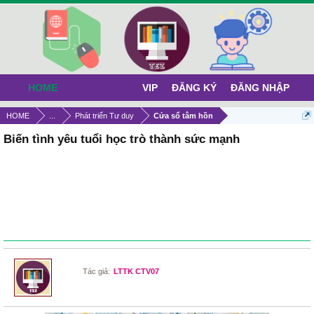
HOME
VIP
ĐĂNG KÝ
ĐĂNG NHẬP
HOME
...
Phát triển Tư duy
Cửa sổ tâm hồn
Biến tình yêu tuổi học trò thành sức mạnh
Tác giả:
LTTK CTV07