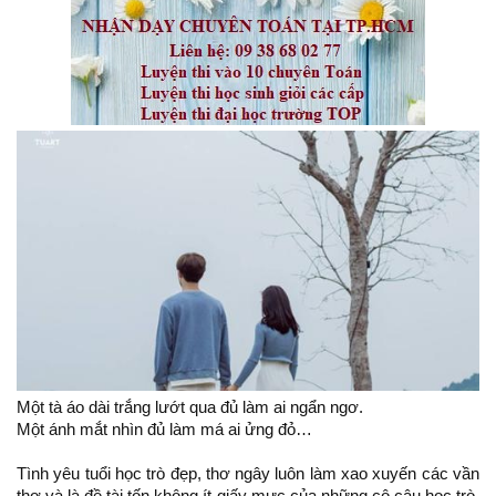
Một tà áo dài trắng lướt qua đủ làm ai ngẩn ngơ.
Một ánh mắt nhìn đủ làm má ai ửng đỏ…
Tình yêu tuổi học trò đẹp, thơ ngây luôn làm xao xuyến các vần
thơ và là đề tài tốn không ít giấy mực của những cô cậu học trò,