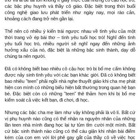
các bậc phụ huynh và thầy cô giáo. Đặc biệt trong thời buổi
công nghệ giao lưu phát triển như ngày nay, mọi rào cản,
khoảng cách đang trở nên gần lại.
Thế nên có nhiều ý kiến trái ngược nhau về tình yêu của một
thời trang vở ép bài thơ – tình yêu tuổi học trò! Nghĩ đến tình
yêu tuổi học trò, nhiều người sẽ nghĩ ngay đến những ảnh
hưởng xấu của nó, đặc biệt là những bậc sinh thành, dạy dỗ
chúng ta nên người.
Đã có không biết bao nhiêu cô cậu học trò bị bố mẹ cấm không
được nảy sinh tình yêu với các bạn khác giới. Đã có không biết
bao nhiêu "teen" phải ngồi nhà nghe thuyết giáo khi cha mẹ phát
hiện con mình có những biểu hiện bất thường trong quan hệ bạn
bè. Đặc biệt còn có những "teen" thê thảm hơn khi bị bố mẹ
kiểm soát cả việc kết bạn, đi chơi, đi học.
Nhưng các bậc cha mẹ làm như vậy không phải là vô lí. Bất cứ
vị phụ huynh nào cũng có thể nhận ra nguyên nhân của những
lần teen nhà mình đang học lại tự tủm tỉm cười một mình. Bất
cứ bậc sinh thành nào cũng có thể cáu giận khi nhận bài điểm
kém của con em với lời phê gay gắt của thầy cô về việc học