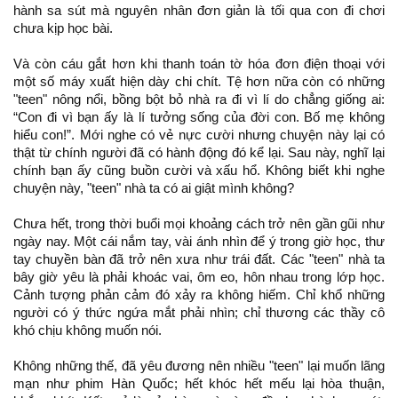
hành sa sút mà nguyên nhân đơn giản là tối qua con đi chơi
chưa kịp học bài.
Và còn cáu gắt hơn khi thanh toán tờ hóa đơn điện thoại với
một số máy xuất hiện dày chi chít. Tệ hơn nữa còn có những
"teen" nông nổi, bồng bột bỏ nhà ra đi vì lí do chẳng giống ai:
“Con đi vì bạn ấy là lí tưởng sống của đời con. Bố mẹ không
hiểu con!”. Mới nghe có vẻ nực cười nhưng chuyện này lại có
thật từ chính người đã có hành động đó kể lại. Sau này, nghĩ lại
chính bạn ấy cũng buồn cười và xấu hổ. Không biết khi nghe
chuyện này, "teen" nhà ta có ai giật mình không?
Chưa hết, trong thời buổi mọi khoảng cách trở nên gần gũi như
ngày nay. Một cái nắm tay, vài ánh nhìn để ý trong giờ học, thư
tay chuyền bàn đã trở nên xưa như trái đất. Các "teen" nhà ta
bây giờ yêu là phải khoác vai, ôm eo, hôn nhau trong lớp học.
Cảnh tượng phản cảm đó xảy ra không hiếm. Chỉ khổ những
người có ý thức ngứa mắt phải nhìn; chỉ thương các thầy cô
khó chịu không muốn nói.
Không những thế, đã yêu đương nên nhiều "teen" lại muốn lãng
mạn như phim Hàn Quốc; hết khóc hết mếu lại hòa thuận,