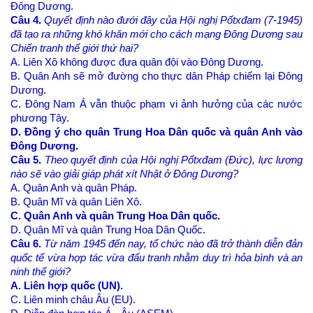
Đông Dương.
Câu 4.
Quyết định nào đưới đây của Hội nghị Pốtxđam (7-1945)
đã tạo ra những khó khăn mới cho cách mạng Đông Dương sau
Chiến tranh thế giới thứ hai?
A. Liên Xô không được đưa quân đội vào Đông Dương.
B. Quân Anh sẽ mở đường cho thực dân Pháp chiếm lại Đông
Dương.
C. Đông Nam Á vẫn thuộc phạm vi ảnh hưởng của các nước
phương Tây.
D. Đồng ý cho quân Trung Hoa Dân quốc và quân Anh vào
Đông Dương.
Câu 5.
Theo quyết định của Hội nghị Pốtxđam (Đức), lực lượng
nào sẽ vào giải giáp phát xít Nhật ở Đông Dương?
A. Quân Anh và quân Pháp.
B. Quân Mĩ và quân Liên Xô.
C. Quân Anh và quân Trung Hoa Dân quốc.
D. Quân Mĩ và quân Trung Hoa Dân Quốc.
Câu 6.
Từ năm 1945 đến nay, tổ chức nào đã trở thành diễn đản
quốc tế vừa hợp tác vừa đấu tranh nhằm duy trì hỏa bình và an
ninh thể giới?
A. Liên hợp quốc (UN).
C. Liên minh châu Âu (EU).