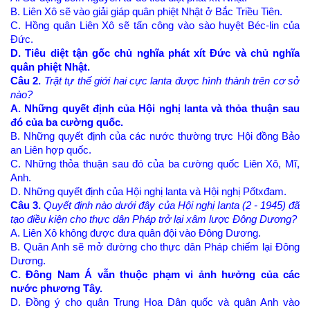
B. Liên Xô sẽ vào giải giáp quân phiệt Nhật ở Bắc Triều Tiên.
C. Hồng quân Liên Xô sẽ tấn công vào sào huyệt Béc-lin của
Đức.
D. Tiêu diệt tận gốc chủ nghĩa phát xít Đức và chủ nghĩa
quân phiệt Nhật.
Câu 2.
Trật tự thế giới hai cực lanta được hình thành trên cơ sở
nào?
A. Những quyết định của Hội nghị lanta và thỏa thuận sau
đó của ba cường quốc.
B. Những quyết định của các nước thường trực Hội đồng Bảo
an Liên hợp quốc.
C. Những thỏa thuận sau đó của ba cường quốc Liên Xô, Mĩ,
Anh.
D. Những quyết định của Hội nghị lanta và Hội nghị Pốtxđam.
Câu 3.
Quyết định nào dưới đây của Hội nghị Ianta (2 - 1945) đã
tạo điều kiện cho thực dân Pháp trở lại xâm lược Đông Dương?
A. Liên Xô không được đưa quân đội vào Đông Dương.
B. Quân Anh sẽ mở đường cho thực dân Pháp chiếm lại Đông
Dương.
C. Đông Nam Á vẫn thuộc phạm vi ảnh hưởng của các
nước phương Tây.
D. Đồng ý cho quân Trung Hoa Dân quốc và quân Anh vào