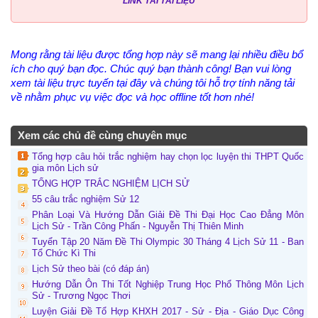
LINK TẢI TÀI LIỆU
Mong rằng tài liệu được tổng hợp này sẽ mang lại nhiều điều bổ
ích cho quý bạn đọc. Chúc quý bạn thành công! Bạn vui lòng
xem tài liệu trực tuyến tại đây và chúng tôi hỗ trợ tính năng tải
về nhằm phục vụ việc đọc và học offline tốt hơn nhé!
Xem các chủ đề cùng chuyên mục
Tổng hợp câu hỏi trắc nghiệm hay chọn lọc luyện thi THPT Quốc
gia môn Lịch sử
TỔNG HỢP TRẮC NGHIỆM LỊCH SỬ
55 câu trắc nghiệm Sử 12
Phân Loại Và Hướng Dẫn Giải Đề Thi Đại Học Cao Đẳng Môn
Lịch Sử - Trần Công Phấn - Nguyễn Thị Thiên Minh
Tuyển Tập 20 Năm Đề Thi Olympic 30 Tháng 4 Lịch Sử 11 - Ban
Tổ Chức Kì Thi
Lịch Sử theo bài (có đáp án)
Hướng Dẫn Ôn Thi Tốt Nghiệp Trung Học Phổ Thông Môn Lịch
Sử - Trương Ngọc Thơi
Luyện Giải Đề Tổ Hợp KHXH 2017 - Sử - Địa - Giáo Dục Công