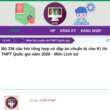
HOME
VIP
ĐĂNG KÝ
ĐĂNG NHẬP
HOME
...
Môn Sử Luyện thi THPT Quốc gia
Bộ 336 câu hỏi tổng hợp có đáp án chuẩn bị cho Kì thi
THPT Quốc gia năm 2020 - Môn Lịch sử
Tác giả:
LTTK CTV07