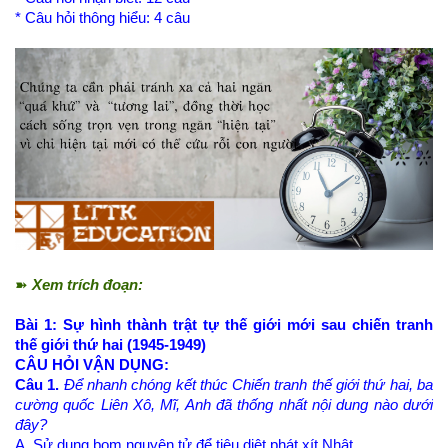
* Câu hỏi thông hiểu: 4 câu
➽
Xem trích đoạn:
Bài 1: Sự hình thành trật tự thế giới mới sau chiến tranh
thế giới thứ hai (1945-1949)
CÂU HỎI VẬN DỤNG:
Câu 1.
Để nhanh chóng kết thúc Chiến tranh thế giới thứ hai, ba
cường quốc Liên Xô, Mĩ, Anh đã thống nhất nội dung nào dưới
đây?
A. Sử dụng bom nguyên tử để tiêu diệt phát xít Nhật.