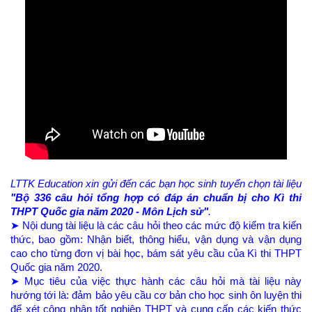
LTTK Education xin gửi đến các bạn học sinh tuyển chọn tài liệu
"Bộ 336 câu hỏi tổng hợp có đáp án chuẩn bị cho Kì thi
THPT Quốc gia năm 2020 - Môn Lịch sử"
.
➤ Nội dung tài liệu là các câu hỏi theo các mức độ kiểm tra kiến
thức, bao gồm: Nhận biết, thông hiểu, vận dụng và vận dụng
cao cho từng đơn vị bài học, bám sát yêu cầu của Kì thi THPT
Quốc gia năm 2020.
➤ Mục tiêu của việc thực hành các câu hỏi mà tài liệu này
hướng tới là: đảm bảo yêu cầu cơ bản cho học sinh ôn luyện thi
để xét công nhận tốt nghiệp THPT và cung cấp các kiến thức