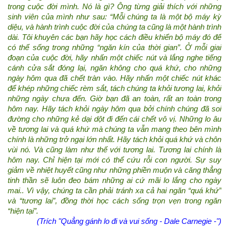
trong cuộc đời mình. Nó là gì? Ông từng giải thích với những
sinh viên của mình như sau: “Mỗi chúng ta là một bộ máy kỳ
diệu, và hành trình cuộc đời của chúng ta cũng là một hành trình
dài. Tôi khuyên các bạn hãy học cách điều khiển bộ máy đó để
có thể sống trong những “ngăn kín của thời gian”. Ở mỗi giai
đoạn của cuộc đời, hãy nhấn một chiếc nút và lắng nghe tiếng
cánh cửa sắt đóng lại, ngăn không cho quá khứ, cho những
ngày hôm qua đã chết tràn vào. Hãy nhấn một chiếc nút khác
để khép những chiếc rèm sắt, tách chúng ta khỏi tương lai, khỏi
những ngày chưa đến. Giờ bạn đã an toàn, rất an toàn trong
hôm nay. Hãy tách khỏi ngày hôm qua bởi chính chúng đã soi
đường cho những kẻ dại dột đi đến cái chết vô vị. Những lo âu
về tương lai và quá khứ mà chúng ta vẫn mang theo bên mình
chính là những trở ngại lớn nhất. Hãy tách khỏi quá khứ và chôn
vùi nó. Và cũng làm như thế với tương lai. Tương lai chính là
hôm nay. Chỉ hiện tại mới có thể cứu rỗi con người. Sự suy
giảm về nhiệt huyết cũng như những phiền muộn và căng thẳng
tinh thần sẽ luôn đeo bám những ai cứ mãi lo lắng cho ngày
mai.. Vì vậy, chúng ta cần phải tránh xa cả hai ngăn “quá khứ”
và “tương lai”, đồng thời học cách sống trọn vẹn trong ngăn
“hiện tại”.
(Trích "Quẳng gánh lo đi và vui sống - Dale Carnegie -")