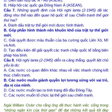
D. Diễn đàn hợp tác Á - Âu (ASEM).
B. Hiệp hội các quốc gia Đông Nam Á (ASEAN).
Câu 7.
Những quyết định của Hội nghị lanta (2-1945) đã tác
động như thế nào đến quan hệ quốc tế sau Chiến tranh thế giới
thứ hai?
A. Đánh dấu trật tự thế giới mới được hình thành.
B. Góp phần hình thành nên khuôn khổ của trật tự thể giới
mới.
C. Giải quyết được mâu thuẫn của ba cường quốc Liên Xô, Mĩ
và Anh.
D. Tạo điều kiện để giải quyết các tranh chấp quốc tế bằng biện
pháp hòa bình.
Câu 8.
Hội nghị lanta (2-1945) diễn ra căng thẳng, quyết liệt chủ
yếu là do:
A. Các nước có quan điểm khác nhau về việc nhanh chóng kết
thúc chiến tranh.
B. Các nước muốn giành quyền lợi tương xứng với vai trò,
địa vị của mình.
D. Các nước muốn tạo ra tình trạng đối đầu Đông-Tây.
C. Các nước muốn tổ chức lại thế giới sau chiến tranh.
Ngài William Osler cho rằng ông đã thực hành việc sống trong
“những ngăn kín của thời gian” để đạt những kết quả tốt đẹp