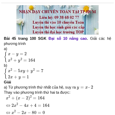
Bài 45 trang 100 SGK
Đại số 10 nâng cao
.
Giải các hệ
phương trình
a)
{
x
−
y
=
2
x
2
+
y
2
=
164
−
=
2
{
x
y
2
2
+
=
164
x
y
b)
{
x
2
−
5
x
y
+
y
2
=
7
2
x
+
y
=
1
2
2
−
5
+
=
7
{
x
x
y
y
2
+
=
1
x
y
Giải
y
=
x
–
2
=
–
2
a) Từ phương trình thứ nhất của hệ, suy ra
y
x
Thay vào phương trình thứ hai ta được:
x
2
+
(
x
−
2
)
2
=
164
⇔
2
x
2
−
4
x
+
4
=
164
⇔
x
2
−
2
x
−
80
=
0
⇔
[
x
=
10
x
=
2
2
+
(
−
2
)
=
164
x
x
2
⇔
2
−
4
+
4
=
164
x
x
2
⇔
−
2
−
80
=
0
x
x