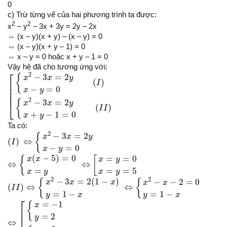
0
c) Trừ từng vế của hai phương trình ta được:
2
2
x
– y
– 3x + 3y = 2y – 2x
⇔ (x – y)(x + y) – (x – y) = 0
⇔ (x – y)(x + y – 1) = 0
⇔ x – y = 0 hoặc x + y – 1 = 0
Vậy hệ đã cho tương ứng với:
[
{
x
2
−
3
x
=
2
y
x
−
y
=
0
(
I
)
{
x
2
−
3
x
=
2
y
x
+
y
−
1
=
0
(
I
I
)
⎡
2
−
3
=
2
{
x
x
y
(
)
I
⎢

⎢

−
=
0
x
y
⎢

⎢
2
−
3
=
2
{
⎣
x
x
y
(
)
I
I
+
−
1
=
0
x
y
Ta có:
(
I
)
⇔
{
x
2
−
3
x
=
2
y
x
−
y
=
0
2
−
3
=
2
{
x
x
y
(
)
⇔
I
−
=
0
x
y
⇔
{
x
(
x
−
5
)
=
0
x
=
y
⇔
[
x
=
y
=
0
x
=
y
=
5
(
−
5
)
=
0
=
=
0
{
[
x
x
x
y
⇔
⇔
=
=
5
=
x
y
x
y
(
I
I
)
⇔
{
x
2
−
3
x
=
2
(
1
−
x
)
y
=
1
−
x
⇔
{
x
2
−
x
−
2
=
0
y
=
1
−
x
2
2
−
3
=
2
(
1
−
)
−
−
2
=
0
{
{
x
x
x
x
x
(
)
⇔
⇔
I
I
=
1
−
=
1
−
y
x
y
x
⇔
[
{
x
=
−
1
y
=
2
{
x
=
2
y
=
−
1
⎡
=
−
1
{
x
⎢

⎢

=
2
y
⎢

⇔