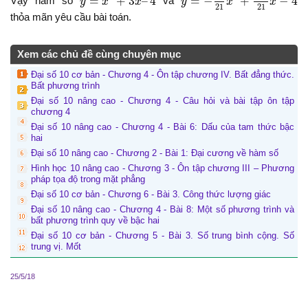
=
+
3
–
4
=
−
+
−
4
Vậy hàm số
y
x
x
và
y
x
x
21
21
thỏa mãn yêu cầu bài toán.
Xem các chủ đề cùng chuyên mục
Đại số 10 cơ bản - Chương 4 - Ôn tập chương IV. Bất đẳng thức.
Bất phương trình
Đại số 10 nâng cao - Chương 4 - Câu hỏi và bài tập ôn tập
chương 4
Đại số 10 nâng cao - Chương 4 - Bài 6: Dấu của tam thức bậc
hai
Đại số 10 nâng cao - Chương 2 - Bài 1: Đại cương về hàm số
Hình học 10 nâng cao - Chương 3 - Ôn tập chương III – Phương
pháp tọa độ trong mặt phẳng
Đại số 10 cơ bản - Chương 6 - Bài 3. Công thức lượng giác
Đại số 10 nâng cao - Chương 4 - Bài 8: Một số phương trình và
bất phương trình quy về bậc hai
Đại số 10 cơ bản - Chương 5 - Bài 3. Số trung bình cộng. Số
trung vị. Mốt
25/5/18