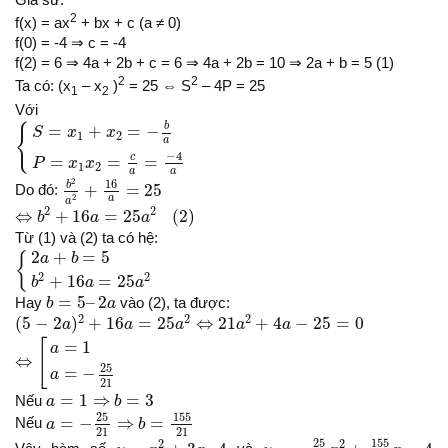
Giả sử:
2
f(x) = ax
+ bx + c (a ≠ 0)
f(0) = -4 ⇒ c = -4
f(2) = 6 ⇒ 4a + 2b + c = 6 ⇒ 4a + 2b = 10 ⇒ 2a + b = 5 (1)
2
2
Ta có: (x
– x
)
= 25 ⇔ S
– 4P = 25
1
2
Với
{
S
=
x
1
+
x
2
=
−
b
a
P
=
x
1
x
2
=
c
a
=
−
4
a
b
{
=
+
=
−
S
x
x
1
2
a
−
4
c
=
=
=
P
x
x
1
2
a
a
b
2
a
2
+
16
a
=
25
2
16
b
+
=
25
Do đó:
2
a
a
⇔
b
2
+
16
a
=
25
a
2
(
2
)
2
2
⇔
+
16
=
25
(
2
)
b
a
a
Từ (1) và (2) ta có hệ:
{
2
a
+
b
=
5
b
2
+
16
a
=
25
a
2
2
+
=
5
{
a
b
2
2
+
16
=
25
b
a
a
b
=
5
–
2
a
=
5
–
2
Hay
b
a
vào (2), ta được:
(
5
−
2
a
)
2
+
16
a
=
25
a
2
⇔
21
a
2
+
4
a
−
25
=
0
2
2
2
(
5
−
2
)
+
16
=
25
⇔
21
+
4
−
25
=
0
a
a
a
a
a
⇔
[
a
=
1
a
=
−
25
21
[
=
1
a
⇔
25
=
−
a
21
a
=
1
⇒
b
=
3
=
1
⇒
=
3
Nếu
a
b
a
=
−
25
21
⇒
b
=
155
21
25
155
=
−
⇒
=
Nếu
a
b
21
21
y
=
−
25
21
x
2
+
155
21
x
−
4
y
=
x
2
+
3
x
–
4
25
155
2
2