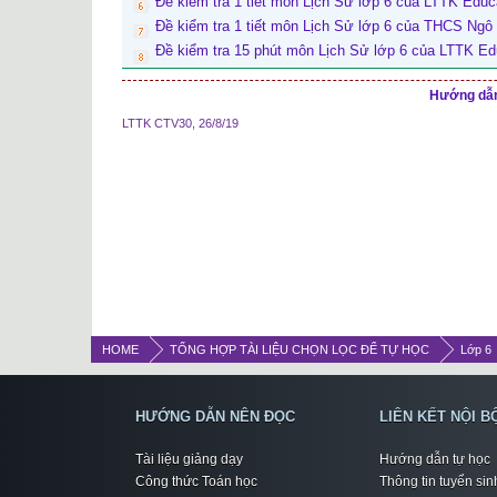
Đề kiểm tra 1 tiết môn Lịch Sử lớp 6 của LTTK Educ
Đề kiểm tra 1 tiết môn Lịch Sử lớp 6 của THCS Ng
Đề kiểm tra 15 phút môn Lịch Sử lớp 6 của LTTK Ed
Hướng dẫn 
LTTK CTV30
,
26/8/19
HOME
TỔNG HỢP TÀI LIỆU CHỌN LỌC ĐỂ TỰ HỌC
Lớp 6
HƯỚNG DẪN NÊN ĐỌC
LIÊN KẾT NỘI B
Tài liệu giảng dạy
Hướng dẫn tự học
Công thức Toán học
Thông tin tuyển sin