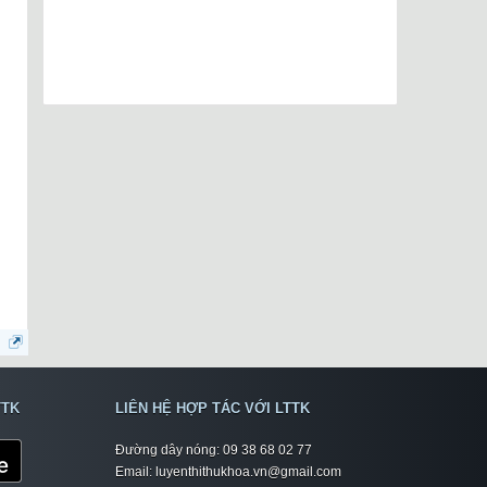
TTK
LIÊN HỆ HỢP TÁC VỚI LTTK
Đường dây nóng: 09 38 68 02 77
Email: luyenthithukhoa.vn@gmail.com