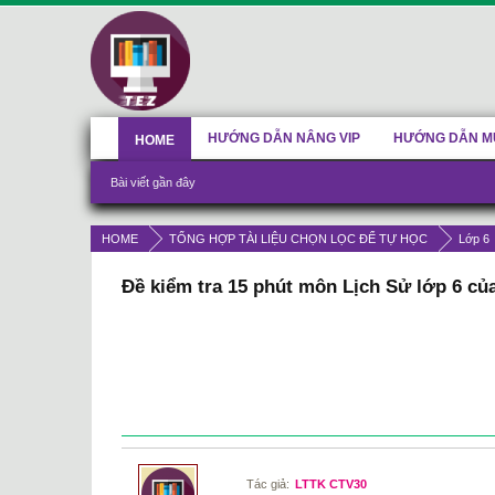
HƯỚNG DẪN NÂNG VIP
HƯỚNG DẪN M
HOME
Bài viết gần đây
HOME
TỔNG HỢP TÀI LIỆU CHỌN LỌC ĐỂ TỰ HỌC
Lớp 6
Đề kiểm tra 15 phút môn Lịch Sử lớp 6 củ
Tác giả:
LTTK CTV30