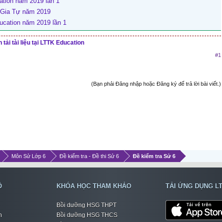
ation năm 2019 lần 1
ô Gia Tự năm 2019
ucation năm 2019 lần 1
tải tài liệu tại LTTK Education
#1
(Bạn phải Đăng nhập hoặc Đăng ký để trả lời bài viết.)
Môn Sử Lớp 6
Đề kiểm tra - Đề thi Sử 6
Đề kiểm tra Sử 6
Ộ
KHÓA HỌC THAM KHẢO
TẢI ỨNG DỤNG L
Bồi dưỡng HSG THPT
h
Bồi dưỡng HSG THCS