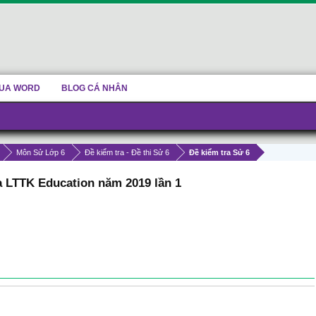
UA WORD
BLOG CÁ NHÂN
Môn Sử Lớp 6
Đề kiểm tra - Đề thi Sử 6
Đề kiểm tra Sử 6
a LTTK Education năm 2019 lần 1