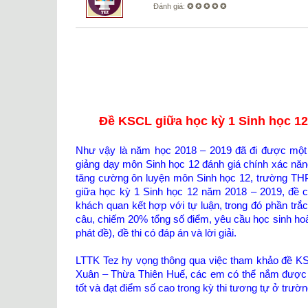
Đánh giá:
✪ ✪ ✪ ✪ ✪
Đề KSCL giữa học kỳ 1 Sinh học 12
Như vậy là năm học 2018 – 2019 đã đi được một 
giảng dạy môn Sinh học 12 đánh giá chính xác năng
tăng cường ôn luyện môn Sinh học 12, trường TH
giữa học kỳ 1 Sinh học 12 năm 2018 – 2019, đề 
khách quan kết hợp với tự luận, trong đó phần tr
câu, chiếm 20% tổng số điểm, yêu cầu học sinh hoàn 
phát đề), đề thi có đáp án và lời giải.
LTTK Tez hy vọng thông qua việc tham khảo đề KS
Xuân – Thừa Thiên Huế, các em có thể nắm được c
tốt và đạt điểm số cao trong kỳ thi tương tự ở trườ