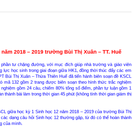
 năm 2018 – 2019 trường Bùi Thị Xuân – TT. Huế
phần tư chặng đường, với mục đích giúp nhà trường và giáo viên
 lực học sinh trong giai đoạn giữa HK1, đồng thời thúc đẩy các em
PT Bùi Thị Xuân – Thừa Thiên Huế đã tiến hành biên soạn đề KSCL
có mã 132 gồm 2 trang được biên soạn theo hình thức trắc nghiệm
ắc nghiệm gồm 24 câu, chiếm 80% tổng số điểm, phần tự luận gồm 1
thành bài làm trong thời gian 45 phút (không tính thời gian giám thị
CL giữa học kỳ 1 Sinh học 12 năm 2018 – 2019 của trường Bùi Thị
ác dạng câu hỏi Sinh học 12 thường gặp, từ đó có thể hoàn thành
ng của mình.