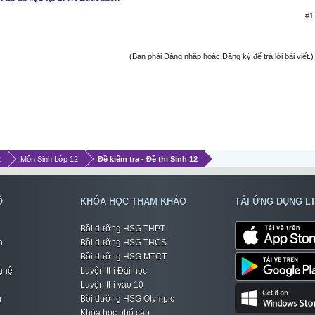
#1
(Bạn phải Đăng nhập hoặc Đăng ký để trả lời bài viết.)
2
Môn Sinh Lớp 12
Đề kiểm tra - Đề thi Sinh 12
Ộ
KHÓA HỌC THAM KHẢO
TẢI ỨNG DỤNG L
Bồi dưỡng HSG THPT
h
Bồi dưỡng HSG THCS
Bồi dưỡng HSG MTCT
ghệ
Luyện thi Đại học
Luyện thi vào 10
g
Bồi dưỡng HSG Olympic
Khóa học phổ cập