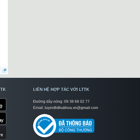
TTK
LIÊN HỆ HỢP TÁC VỚI LTTK
Đường dây nóng: 09 38 68 02 77
Email: luyenthithukhoa.vn@gmail.com