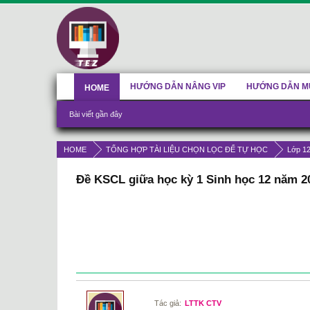
HƯỚNG DẪN NÂNG VIP
HƯỚNG DẪN M
HOME
Bài viết gần đây
HOME
TỔNG HỢP TÀI LIỆU CHỌN LỌC ĐỂ TỰ HỌC
Lớp 1
Đề KSCL giữa học kỳ 1 Sinh học 12 năm 20
Tác giả:
LTTK CTV