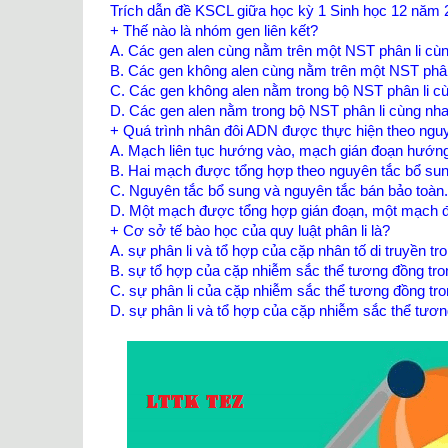
Trích dẫn đề KSCL giữa học kỳ 1 Sinh học 12 năm 
+ Thế nào là nhóm gen liên kết?
A. Các gen alen cùng nằm trên một NST phân li cùn
B. Các gen không alen cùng nằm trên một NST phân 
C. Các gen không alen nằm trong bộ NST phân li cù
D. Các gen alen nằm trong bộ NST phân li cùng nhau
+ Quá trình nhân đôi ADN được thực hiện theo nguy
A. Mạch liên tục hướng vào, mạch gián đoạn hướng 
B. Hai mạch được tổng hợp theo nguyên tắc bổ sung
C. Nguyên tắc bổ sung và nguyên tắc bán bảo toàn.
D. Một mạch được tổng hợp gián đoạn, một mạch đư
+ Cơ sở tế bào học của quy luật phân li là?
A. sự phân li và tổ hợp của cặp nhân tố di truyền tr
B. sự tổ hợp của cặp nhiễm sắc thể tương đồng tron
C. sự phân li của cặp nhiễm sắc thể tương đồng tr
D. sự phân li và tổ hợp của cặp nhiễm sắc thể tươn