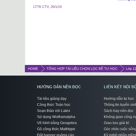
LTTK CTV
,
20/1/19
HOME
TỔNG HỢP TÀI LIỆU CHỌN LỌC ĐỂ TỰ HỌC
Lớp 1
HƯỚNG DẪN NÊN ĐỌC
LIÊN KẾT NỘI B
Tài liệu giảng dạy
Hướng dẫn tự học
Công thức Toán học
Thông tin tuyển sin
Soạn thảo với Latex
Sách hay nên đọc
Sử dụng Wolframalpha
Không gian công n
Vẽ hình bằng Geogebra
Giao lưu giải trí
Gõ công thức Mathtype
Góc nhìn cuộc sốn
Đặt banner quảng cáo
Kỹ nghệ phần mềm