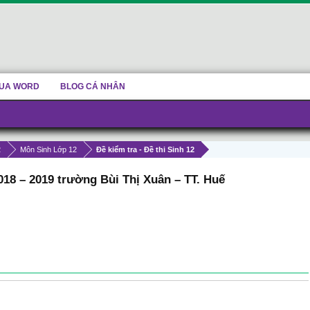
UA WORD
BLOG CÁ NHÂN
2
Môn Sinh Lớp 12
Đề kiểm tra - Đề thi Sinh 12
18 – 2019 trường Bùi Thị Xuân – TT. Huế