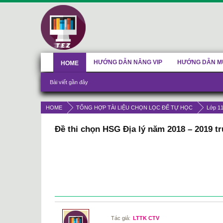
HƯỚNG DẪN NÂNG VIP
HƯỚNG DẪN M
HOME
Bài viết gần đây
HOME
TỔNG HỢP TÀI LIỆU CHỌN LỌC ĐỂ TỰ HỌC
Lớp 1
Đề thi chọn HSG Địa lý năm 2018 – 2019 
Tác giả:
LTTK CTV