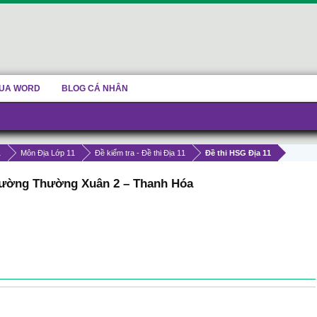
UA WORD
BLOG CÁ NHÂN
1
Môn Địa Lớp 11
Đề kiểm tra - Đề thi Địa 11
Đề thi HSG Địa 11
trường Thường Xuân 2 – Thanh Hóa