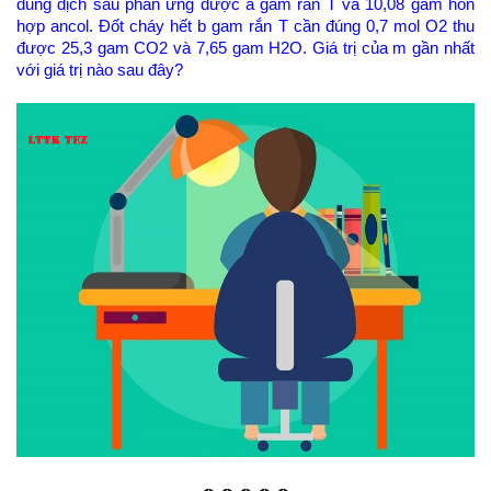
dung dịch sau phản ứng được a gam rắn T và 10,08 gam hỗn
hợp ancol. Đốt cháy hết b gam rắn T cần đúng 0,7 mol O2 thu
được 25,3 gam CO2 và 7,65 gam H2O. Giá trị của m gần nhất
với giá trị nào sau đây?