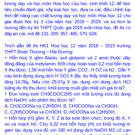
lượng dạy và học môn Hóa học của học sinh khối 12, để làm
tiêu chuẩn đánh giá, xếp loại học lực, đưa ra các điều chỉnh kịp
thời để nâng cao chất lượng dạy và học môn Hóa học 12 cho
giai đoạn học kỳ 2 của năm học 2018 – 2019, và xa hơn là
hướng đến kỳ thi THPT Quốc gia 2019 môn Hóa học, đề thi có
đáp án các mã đề 132, 209, 357, 485, 570, 628.
Trích dẫn đề thi HK1 Hóa học 12 năm 2018 – 2019 trường
THPT Đoàn Thượng – Hải Dương:
+ Hỗn hợp X gồm Alanin, axit glutamic và 2 amin thuộc dãy
đồng đẳng của metylamin. Đốt cháy hoàn toàn 0,2 mol hỗn hợp
X thu được 1,58 mol hỗn hợp Y gồm CO2 , H O2 và N2 . Dẫn Y
vào bình đựng dung dịch H SO2 4 đặc dư thấy khối lượng bình
tăng 14,76g. Nếu cho 29,47g X tác dụng với dung dịch HCl
loãng dư thì thu được khối lượng muối gần nhất với giá trị là?
+ Đun nóng este CH3COOC2H5 với một lượng vừa đủ dung
dịch NaOH, sản phẩm thu được là?
A. CH3COONa và C2H5OH. B. CH3COONa và CH3OH.
C. C2H5COONa và CH3OH. D. HCOONa và C2H5OH.
+ Hỗn hợp (H) gồm X, Y, Z là ba este đơn chức; trong đó X, Y
no và mạch hở. Cho 0,32 mol hỗn hợp (H) có khối lượng m
gam tác dụng vừa đủ với 180 ml dung dịch NaOH M2 cô cạn