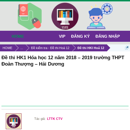
HOME
VIP
ĐĂNG KÝ
ĐĂNG NHẬP
HOME
...
Đề kiểm tra - Đề thi Hoá 12
Đề thi HKI Hoá 12
Đề thi HK1 Hóa học 12 năm 2018 – 2019 trường THPT
Đoàn Thượng – Hải Dương
Tác giả:
LTTK CTV