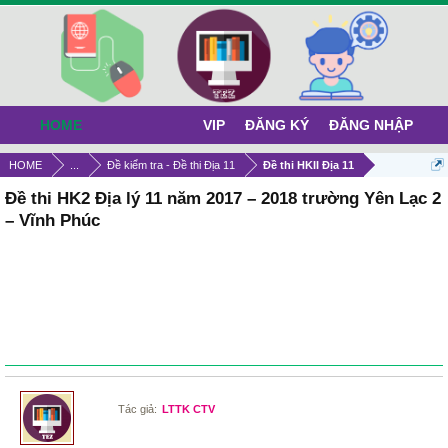
HOME
VIP
ĐĂNG KÝ
ĐĂNG NHẬP
HOME
...
Đề kiểm tra - Đề thi Địa 11
Đề thi HKII Địa 11
Đề thi HK2 Địa lý 11 năm 2017 – 2018 trường Yên Lạc 2
– Vĩnh Phúc
Tác giả:
LTTK CTV