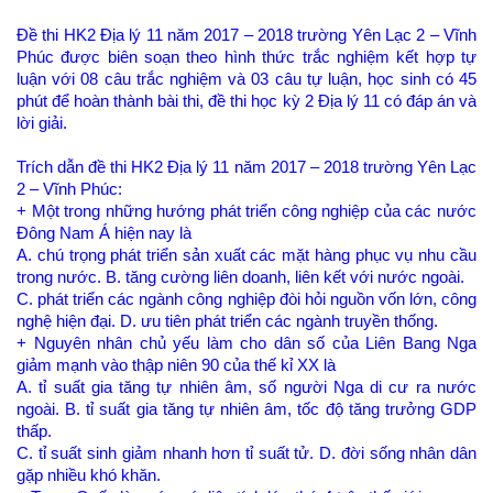
Đề thi HK2 Địa lý 11 năm 2017 – 2018 trường Yên Lạc 2 – Vĩnh
Phúc được biên soạn theo hình thức trắc nghiệm kết hợp tự
luận với 08 câu trắc nghiệm và 03 câu tự luận, học sinh có 45
phút để hoàn thành bài thi, đề thi học kỳ 2 Địa lý 11 có đáp án và
lời giải.
Trích dẫn đề thi HK2 Địa lý 11 năm 2017 – 2018 trường Yên Lạc
2 – Vĩnh Phúc:
+ Một trong những hướng phát triển công nghiệp của các nước
Đông Nam Á hiện nay là
A. chú trọng phát triển sản xuất các mặt hàng phục vụ nhu cầu
trong nước. B. tăng cường liên doanh, liên kết với nước ngoài.
C. phát triển các ngành công nghiệp đòi hỏi nguồn vốn lớn, công
nghệ hiện đại. D. ưu tiên phát triển các ngành truyền thống.
+ Nguyên nhân chủ yếu làm cho dân số của Liên Bang Nga
giảm mạnh vào thập niên 90 của thế kỉ XX là
A. tỉ suất gia tăng tự nhiên âm, số người Nga di cư ra nước
ngoài. B. tỉ suất gia tăng tự nhiên âm, tốc độ tăng trưởng GDP
thấp.
C. tỉ suất sinh giảm nhanh hơn tỉ suất tử. D. đời sống nhân dân
gặp nhiều khó khăn.