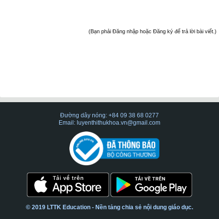
(Bạn phải Đăng nhập hoặc Đăng ký để trả lời bài viết.)
Đường dây nóng: +84 09 38 68 0277
Email: luyenthithukhoa.vn@gmail.com
© 2019 LTTK Education - Nền tảng chia sẻ nội dung giáo dục.