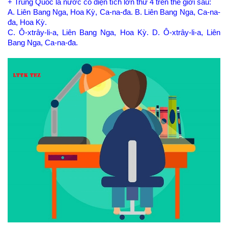
+ Trung Quốc là nước có diện tích lớn thứ 4 trên thế giới sau:
A. Liên Bang Nga, Hoa Kỳ, Ca-na-đa. B. Liên Bang Nga, Ca-na-
đa, Hoa Kỳ.
C. Ô-xtrây-li-a, Liên Bang Nga, Hoa Kỳ. D. Ô-xtrây-li-a, Liên
Bang Nga, Ca-na-đa.