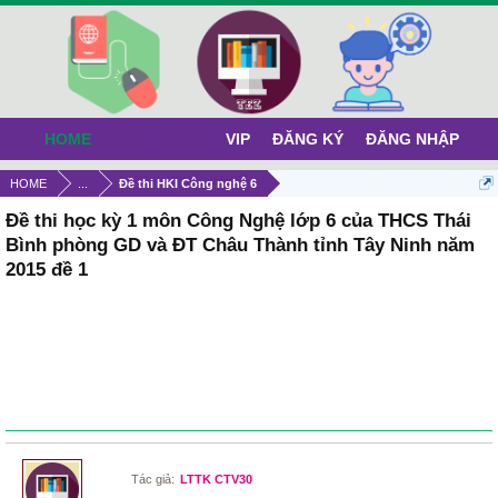
HOME
VIP
ĐĂNG KÝ
ĐĂNG NHẬP
HOME
...
Đề thi HKI Công nghệ 6
Đề thi học kỳ 1 môn Công Nghệ lớp 6 của THCS Thái
Bình phòng GD và ĐT Châu Thành tỉnh Tây Ninh năm
2015 đề 1
Tác giả:
LTTK CTV30