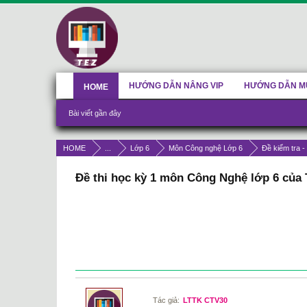
HƯỚNG DẪN NÂNG VIP
HƯỚNG DẪN M
HOME
Bài viết gần đây
HOME
...
Lớp 6
Môn Công nghệ Lớp 6
Đề kiểm tra -
Đề thi học kỳ 1 môn Công Nghệ lớp 6 củ
Tác giả:
LTTK CTV30