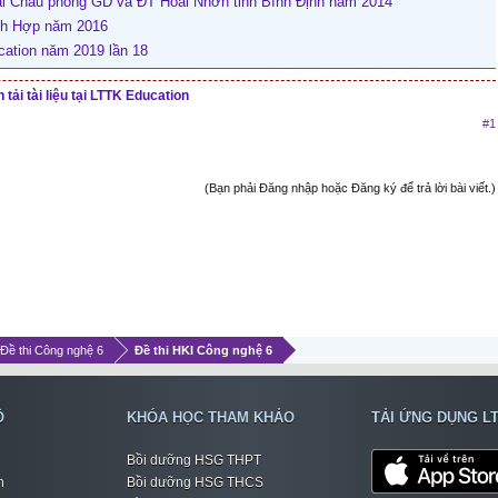
ài Châu phòng GD và ĐT Hoài Nhơn tỉnh Bình Định năm 2014
nh Hợp năm 2016
cation năm 2019 lần 18
tải tài liệu tại LTTK Education
#1
(Bạn phải Đăng nhập hoặc Đăng ký để trả lời bài viết.)
 Đề thi Công nghệ 6
Đề thi HKI Công nghệ 6
Ộ
KHÓA HỌC THAM KHẢO
TẢI ỨNG DỤNG L
Bồi dưỡng HSG THPT
h
Bồi dưỡng HSG THCS