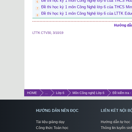
Đề thi học kỳ 1 môn Công Nghệ lớp 6 của THCS Ho
Đề thi học kỳ 1 môn Công Nghệ lớp 6 của THCS Mi
Đề thi học kỳ 1 môn Công Nghệ lớp 6 của LTTK Edu
Hướng dẫn 
LTTK CTV30
,
3/10/19
HOME
...
Lớp 6
Môn Công nghệ Lớp 6
Đề kiểm tra -
HƯỚNG DẪN NÊN ĐỌC
LIÊN KẾT NỘI B
Tài liệu giảng dạy
Hướng dẫn tự học
Công thức Toán học
Thông tin tuyển sin