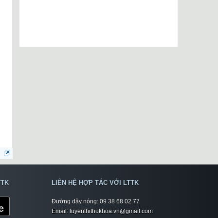
TTK
LIÊN HỆ HỢP TÁC VỚI LTTK
Đường dây nóng: 09 38 68 02 77
Email: luyenthithukhoa.vn@gmail.com