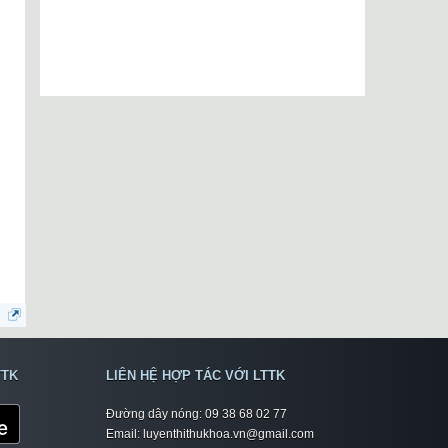
TTK
LIÊN HỆ HỢP TÁC VỚI LTTK
Đường dây nóng: 09 38 68 02 77
Email: luyenthithukhoa.vn@gmail.com