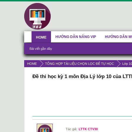
HƯỚNG DẪN NÂNG VIP
HƯỚNG DẪN M
HOME
Bài viết gần đây
HOME
TỔNG HỢP TÀI LIỆU CHỌN LỌC ĐỂ TỰ HỌC
Lớp 1
Đề thi học kỳ 1 môn Địa Lý lớp 10 của LT
Tác giả:
LTTK CTV30