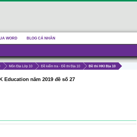
UA WORD
BLOG CÁ NHÂN
0
Môn Địa Lớp 10
Đề kiểm tra - Đề thi Địa 10
Đề thi HKI Địa 10
TK Education năm 2019 đề số 27