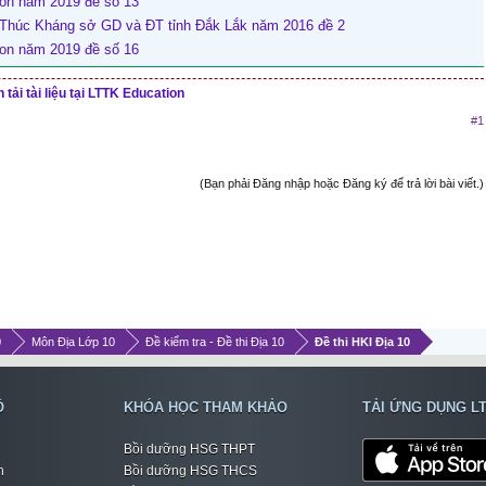
ion năm 2019 đề số 13
 Thúc Kháng sở GD và ĐT tỉnh Đắk Lắk năm 2016 đề 2
ion năm 2019 đề số 16
tải tài liệu tại LTTK Education
#1
(Bạn phải Đăng nhập hoặc Đăng ký để trả lời bài viết.)
0
Môn Địa Lớp 10
Đề kiểm tra - Đề thi Địa 10
Đề thi HKI Địa 10
Ộ
KHÓA HỌC THAM KHẢO
TẢI ỨNG DỤNG L
Bồi dưỡng HSG THPT
h
Bồi dưỡng HSG THCS