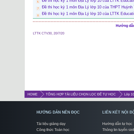
Đề thi học kỳ 1 môn Địa Lý lớp 10 của LTTK Educat
Đề thi học kỳ 1 môn Địa Lý lớp 10 của THPT Huỳnh
Đề thi học kỳ 1 môn Địa Lý lớp 10 của LTTK Educat
Hướng dẫn 
LTTK CTV30
,
20/7/20
HOME
TỔNG HỢP TÀI LIỆU CHỌN LỌC ĐỂ TỰ HỌC
Lớp 1
HƯỚNG DẪN NÊN ĐỌC
LIÊN KẾT NỘI B
Tài liệu giảng dạy
Hướng dẫn tự học
Công thức Toán học
Thông tin tuyển sin