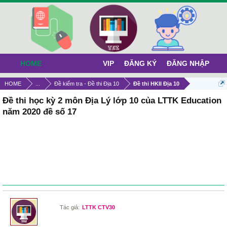
HOME
VIP
ĐĂNG KÝ
ĐĂNG NHẬP
HOME
...
Đề kiểm tra - Đề thi Địa 10
Đề thi HKII Địa 10
Đề thi học kỳ 2 môn Địa Lý lớp 10 của LTTK Education
năm 2020 đề số 17
Tác giả:
LTTK CTV30