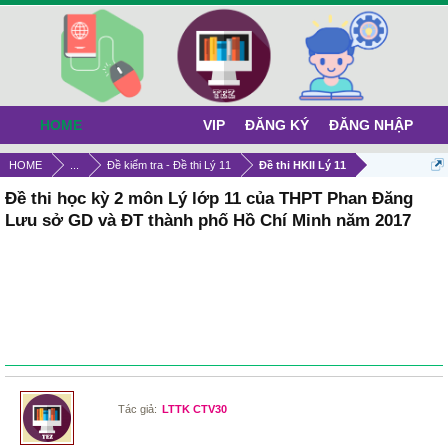
HOME
VIP
ĐĂNG KÝ
ĐĂNG NHẬP
HOME
...
Đề kiểm tra - Đề thi Lý 11
Đề thi HKII Lý 11
Đề thi học kỳ 2 môn Lý lớp 11 của THPT Phan Đăng
Lưu sở GD và ĐT thành phố Hồ Chí Minh năm 2017
Tác giả:
LTTK CTV30