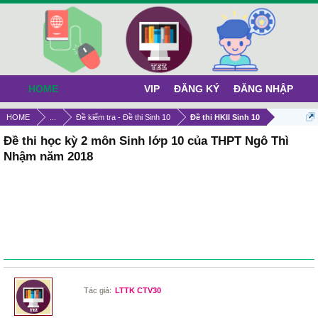
HOME
VIP
ĐĂNG KÝ
ĐĂNG NHẬP
HOME
...
Đề kiểm tra - Đề thi Sinh 10
Đề thi HKII Sinh 10
Đề thi học kỳ 2 môn Sinh lớp 10 của THPT Ngô Thì
Nhậm năm 2018
Tác giả:
LTTK CTV30