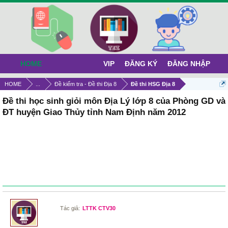
HOME
VIP
ĐĂNG KÝ
ĐĂNG NHẬP
HOME
...
Đề kiểm tra - Đề thi Địa 8
Đề thi HSG Địa 8
Đề thi học sinh giỏi môn Địa Lý lớp 8 của Phòng GD và
ĐT huyện Giao Thủy tỉnh Nam Định năm 2012
Tác giả:
LTTK CTV30