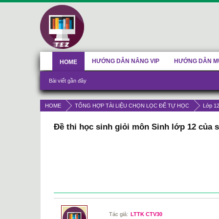
HƯỚNG DẪN NÂNG VIP
HƯỚNG DẪN M
HOME
Bài viết gần đây
HOME
TỔNG HỢP TÀI LIỆU CHỌN LỌC ĐỂ TỰ HỌC
Lớp 1
Đề thi học sinh giỏi môn Sinh lớp 12 của
Tác giả:
LTTK CTV30