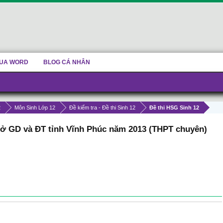
UA WORD
BLOG CÁ NHÂN
2
Môn Sinh Lớp 12
Đề kiểm tra - Đề thi Sinh 12
Đề thi HSG Sinh 12
 sở GD và ĐT tỉnh Vĩnh Phúc năm 2013 (THPT chuyên)