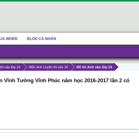
UA WORD
BLOG CÁ NHÂN
thi vào lớp 10
Môn Anh Luyện thi vào 10
Đề thi Anh vào lớp 10
ện Vĩnh Tường Vĩnh Phúc năm học 2016-2017 lần 2 có