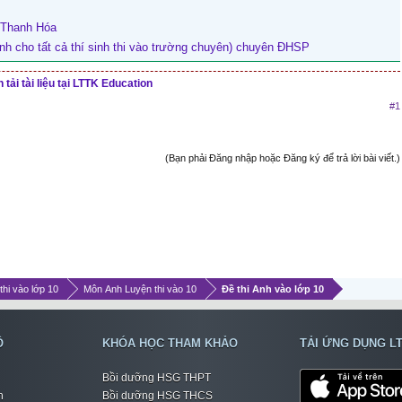
h Thanh Hóa
nh cho tất cả thí sinh thi vào trường chuyên) chuyên ĐHSP
tải tài liệu tại LTTK Education
#1
(Bạn phải Đăng nhập hoặc Đăng ký để trả lời bài viết.)
thi vào lớp 10
Môn Anh Luyện thi vào 10
Đề thi Anh vào lớp 10
Ộ
KHÓA HỌC THAM KHẢO
TẢI ỨNG DỤNG L
Bồi dưỡng HSG THPT
h
Bồi dưỡng HSG THCS