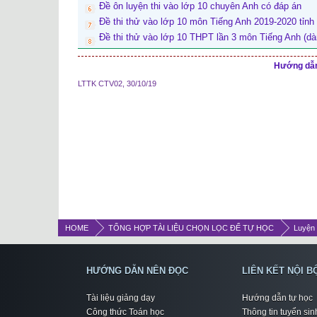
Đề ôn luyện thi vào lớp 10 chuyên Anh có đáp án
Đề thi thử vào lớp 10 môn Tiếng Anh 2019-2020 tỉn
Đề thi thử vào lớp 10 THPT lần 3 môn Tiếng Anh (dà
Hướng dẫn 
LTTK CTV02
,
30/10/19
HOME
TỔNG HỢP TÀI LIỆU CHỌN LỌC ĐỂ TỰ HỌC
Luyện 
HƯỚNG DẪN NÊN ĐỌC
LIÊN KẾT NỘI B
Tài liệu giảng dạy
Hướng dẫn tự học
Công thức Toán học
Thông tin tuyển sin