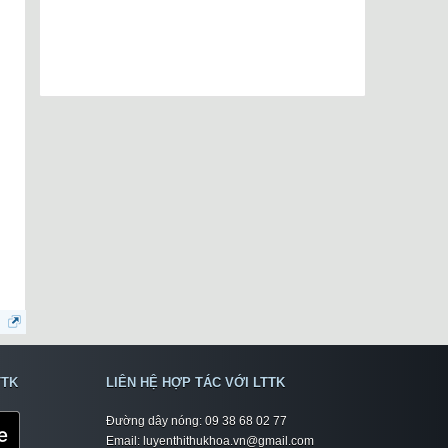
TTK
LIÊN HỆ HỢP TÁC VỚI LTTK
Đường dây nóng: 09 38 68 02 77
Email: luyenthithukhoa.vn@gmail.com