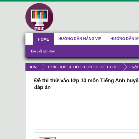
HƯỚNG DẪN NÂNG VIP
HƯỚNG DẪN M
HOME
Bài viết gần đây
HOME
TỔNG HỢP TÀI LIỆU CHỌN LỌC ĐỂ TỰ HỌC
Luyện 
Đề thi thử vào lớp 10 môn Tiếng Anh huy
đáp án