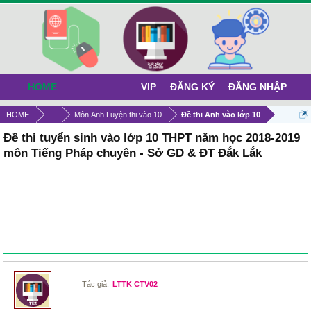
HOME
VIP
ĐĂNG KÝ
ĐĂNG NHẬP
HOME
...
Môn Anh Luyện thi vào 10
Đề thi Anh vào lớp 10
Đề thi tuyển sinh vào lớp 10 THPT năm học 2018-2019
môn Tiếng Pháp chuyên - Sở GD & ĐT Đắk Lắk
Tác giả:
LTTK CTV02