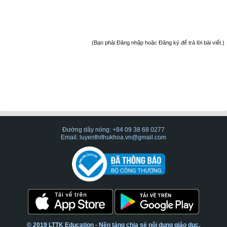
(Bạn phải Đăng nhập hoặc Đăng ký để trả lời bài viết.)
Đường dây nóng: +84 09 38 68 0277
Email: luyenthithukhoa.vn@gmail.com
© 2019 LTTK Education - Nền tảng chia sẻ nội dung giáo dục.