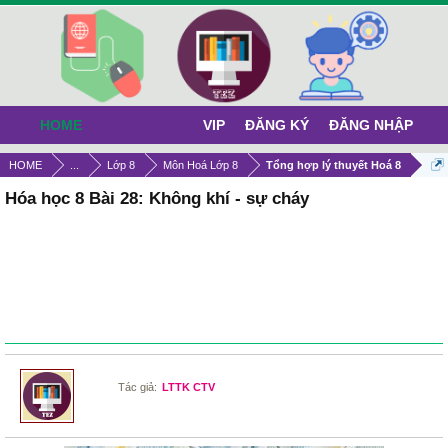
HOME
VIP
ĐĂNG KÝ
ĐĂNG NHẬP
HOME
...
Lớp 8
Môn Hoá Lớp 8
Tổng hợp lý thuyết Hoá 8
Hóa học 8 Bài 28: Không khí - sự cháy
Tác giả:
LTTK CTV