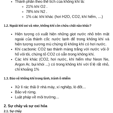
Thành phần theo thể tích của không khí là:
21% khí O2 .
78% khí N2 .
1% các khí khác (hơi H2O, CO2, khí hiếm, …)
1.2. Ngoài khí oxi và nitơ, không khí còn chứa chất nào khác?
Hiện tượng có xuất hiện những giọt nước nhỏ trên mặt
ngoài của thành cốc nước lạnh để trong không khí và
hiện tượng sương mù chứng tỏ không khí có hơi nước.
Khí cacbonic CO2 tạo thành màng trắng với nước vôi ở
hố vôi tôi, chứng tỏ CO2 có sẵn trong không khí.
Các khí khác (CO2, hơi nước, khí hiếm như Neon Ne,
Argon Ar, bụi khói ...) có trong không khí với tỉ lệ rất nhỏ,
chỉ khoảng 1%
1.3. Bảo vệ không khí trong lành, tránh ô nhiễm
Xử lí rác thải ở nhà máy, xí nghiệp, lò đốt…
Bảo vệ rừng.
Luật pháp về môi trường…
2. Sự cháy và sự oxi hóa
2.1. Sự cháy