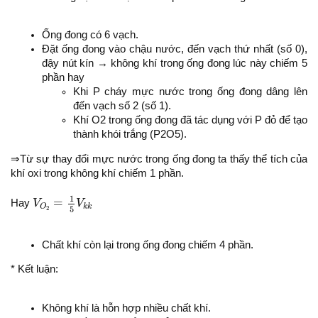
Ống đong có 6 vạch.
Đặt ống đong vào chậu nước, đến vạch thứ nhất (số 0),
đậy nút kín → không khí trong ống đong lúc này chiếm 5
phần hay
Khi P cháy mực nước trong ống đong dâng lên
đến vạch số 2 (số 1).
Khí O2 trong ống đong đã tác dụng với P đỏ để tạo
thành khói trắng (P2O5).
⇒Từ sự thay đổi mực nước trong ống đong ta thấy thể tích của
khí oxi trong không khí chiếm 1 phần.
V
O
2
=
1
5
V
k
k
1
=
Hay
V
V
k
k
O
5
2
Chất khí còn lại trong ống đong chiếm 4 phần.
* Kết luận:
Không khí là hỗn hợp nhiều chất khí.