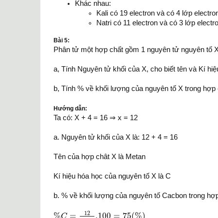
Khác nhau:
Kali có 19 electron và có 4 lớp electro
Natri có 11 electron và có 3 lớp electr
Bài 5:
Phân tử một hợp chất gồm 1 nguyên tử nguyên tố X l
a, Tính Nguyên tử khối của X, cho biết tên và Kí hi
b, Tính % về khối lượng của nguyên tố X trong hợp 
Hướng dẫn:
Ta có: X + 4 = 16 ⇒ x = 12
a. Nguyên tử khối của X là: 12 + 4 = 16
Tên của hợp chât X là Metan
Kí hiệu hóa học của nguyên tố X là C
b. % về khối lượng của nguyên tố Cacbon trong hợp
%
C
=
12
12
+
4
.100
=
75
(
%
)
12
%
=
.100
=
75
(
%
)
C