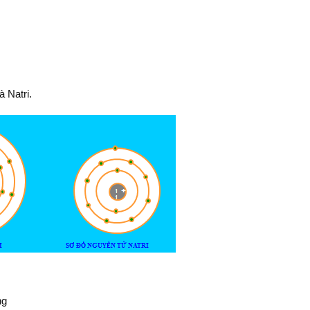
 Natri.
ng