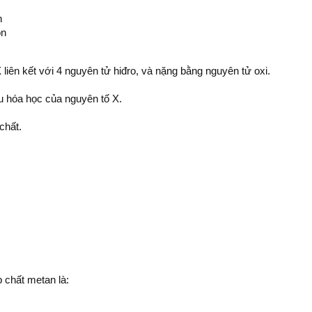
n
on
iên kết với 4 nguyên tử hiđro, và nặng bằng nguyên tử oxi.
ệu hóa học của nguyên tố X.
chất.
 chất metan là: