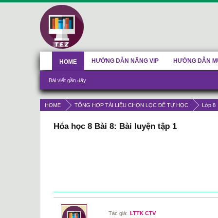
HƯỚNG DẪN NÂNG VIP
HƯỚNG DẪN M
HOME
Bài viết gần đây
HOME
TỔNG HỢP TÀI LIỆU CHỌN LỌC ĐỂ TỰ HỌC
Lớp 8
Hóa học 8 Bài 8: Bài luyện tập 1
Tác giả:
LTTK CTV