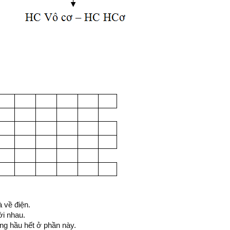
à về điện.
ới nhau.
ung hầu hết ở phần này.