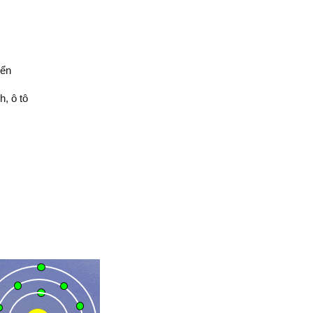
iển
h, ô tô