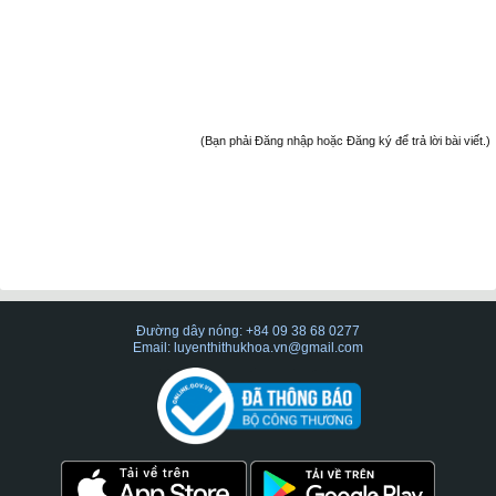
(Bạn phải Đăng nhập hoặc Đăng ký để trả lời bài viết.)
Đường dây nóng: +84 09 38 68 0277
Email: luyenthithukhoa.vn@gmail.com