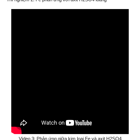
Video 3: Phản ứng giữa kim loại Fe và axit H2SO4​