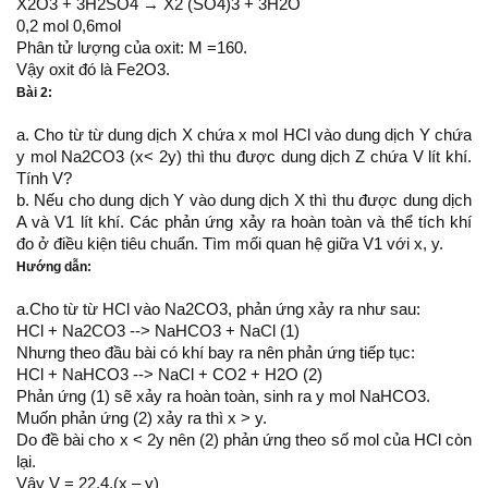
X2O3 + 3H2SO4 → X2 (SO4)3 + 3H2O
0,2 mol 0,6mol
Phân tử lượng của oxit: M =160.
Vậy oxit đó là Fe2O3.
Bài 2:
a. Cho từ từ dung dịch X chứa x mol HCl vào dung dịch Y chứa
y mol Na2CO3 (x< 2y) thì thu được dung dịch Z chứa V lít khí.
Tính V?
b. Nếu cho dung dịch Y vào dung dịch X thì thu được dung dịch
A và V1 lít khí. Các phản ứng xảy ra hoàn toàn và thể tích khí
đo ở điều kiện tiêu chuẩn. Tìm mối quan hệ giữa V1 với x, y.
Hướng dẫn:
a.Cho từ từ HCl vào Na2CO3, phản ứng xảy ra như sau:
HCl + Na2CO3 --> NaHCO3 + NaCl (1)
Nhưng theo đầu bài có khí bay ra nên phản ứng tiếp tục:
HCl + NaHCO3 --> NaCl + CO2 + H2O (2)
Phản ứng (1) sẽ xảy ra hoàn toàn, sinh ra y mol NaHCO3.
Muốn phản ứng (2) xảy ra thì x > y.
Do đề bài cho x < 2y nên (2) phản ứng theo số mol của HCl còn
lại.
Vậy V = 22,4.(x – y)