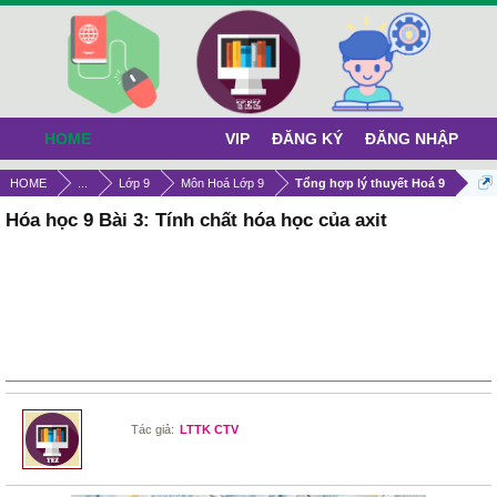
HOME
VIP
ĐĂNG KÝ
ĐĂNG NHẬP
HOME
...
Lớp 9
Môn Hoá Lớp 9
Tổng hợp lý thuyết Hoá 9
Hóa học 9 Bài 3: Tính chất hóa học của axit
Tác giả:
LTTK CTV