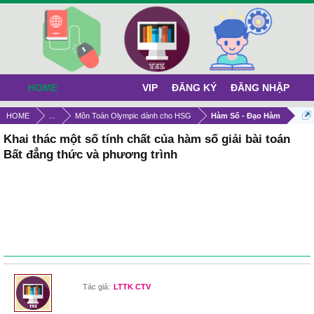
HOME
VIP
ĐĂNG KÝ
ĐĂNG NHẬP
HOME
...
Môn Toán Olympic dành cho HSG
Hàm Số - Đạo Hàm
Khai thác một số tính chất của hàm số giải bài toán
Bất đẳng thức và phương trình
Tác giả:
LTTK CTV