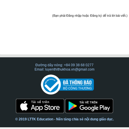
(Bạn phải Đăng nhập hoặc Đăng ký để trả lời bài viết.)
Đường dây nóng: +84 09 38 68 0277
Email: luyenthithukhoa.vn@gmail.com
© 2019 LTTK Education - Nền tảng chia sẻ nội dung giáo dục.