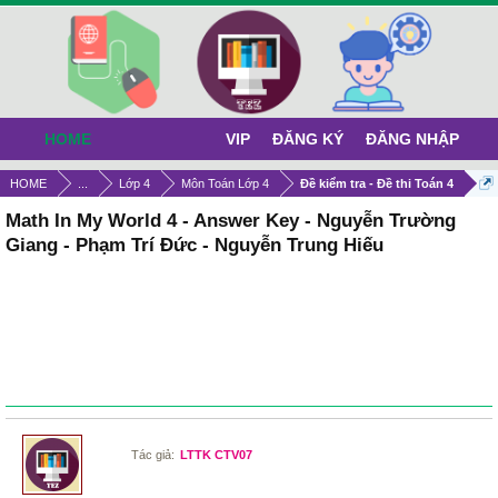
HOME
VIP
ĐĂNG KÝ
ĐĂNG NHẬP
HOME
...
Lớp 4
Môn Toán Lớp 4
Đề kiểm tra - Đề thi Toán 4
Math In My World 4 - Answer Key - Nguyễn Trường
Giang - Phạm Trí Đức - Nguyễn Trung Hiếu
Tác giả:
LTTK CTV07