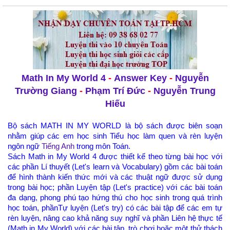
Math In My World 4
-
Answer Key
-
Nguyễn
Trường Giang
-
Phạm Trí Đức
-
Nguyễn Trung
Hiếu
Bộ sách MATH IN MY WORLD là bộ sách được biên soạn
nhằm giúp các em học sinh Tiểu học làm quen và rèn luyện
ngôn ngữ
Tiếng Anh
trong môn Toán.
Sách Math in My World 4 được thiết kế theo từng bài học với
các phần Lí thuyết (Let's learn và Vocabulary) gồm các bài toán
để hình thành kiến thức mới và các thuật ngữ được sử dụng
trong bài học; phần Luyện tập (Let's practice) với các bài toán
đa dạng, phong phú tạo hứng thú cho học sinh trong quá trình
học toán, phầnTự luyện (Let's try) có các bài tập để các em tự
rèn luyện, nâng cao khả năng suy nghĩ và phần Liên hệ thực tế
(Math in My World) với các bài tập, trò chơi hoặc một thử thách