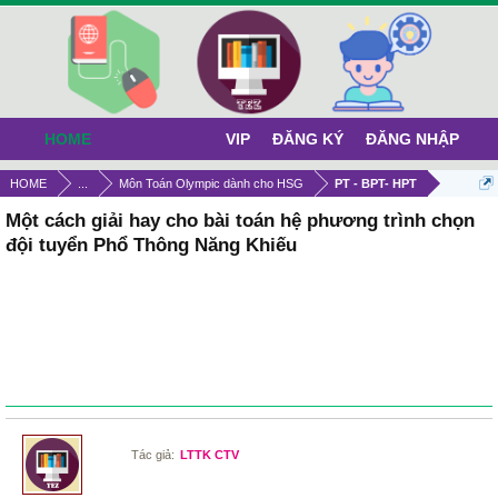
HOME
VIP
ĐĂNG KÝ
ĐĂNG NHẬP
HOME
...
Môn Toán Olympic dành cho HSG
PT - BPT- HPT
Một cách giải hay cho bài toán hệ phương trình chọn
đội tuyển Phổ Thông Năng Khiếu
Tác giả:
LTTK CTV