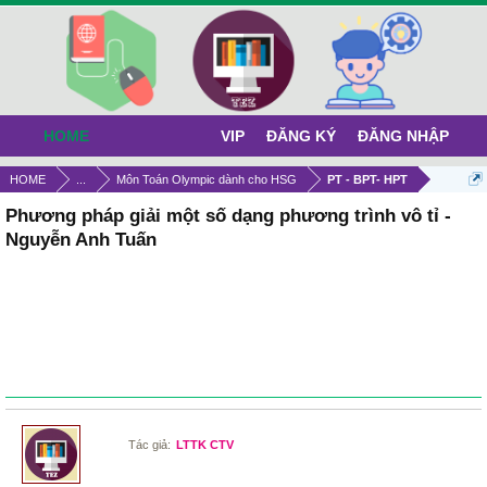
HOME
VIP
ĐĂNG KÝ
ĐĂNG NHẬP
HOME
...
Môn Toán Olympic dành cho HSG
PT - BPT- HPT
Phương pháp giải một số dạng phương trình vô tỉ -
Nguyễn Anh Tuấn
Tác giả:
LTTK CTV