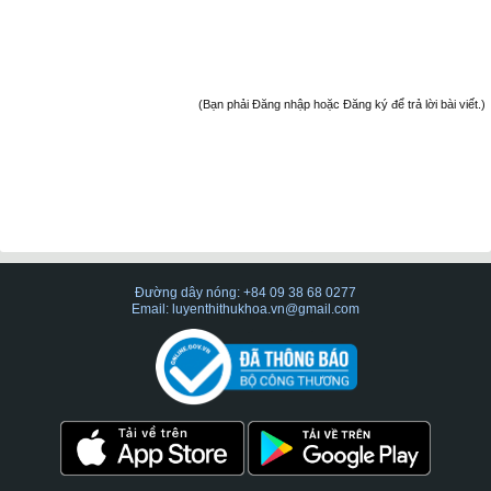
(Bạn phải Đăng nhập hoặc Đăng ký để trả lời bài viết.)
Đường dây nóng: +84 09 38 68 0277
Email: luyenthithukhoa.vn@gmail.com