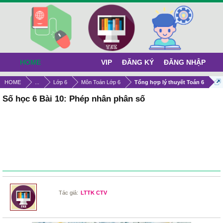
HOME
VIP
ĐĂNG KÝ
ĐĂNG NHẬP
HOME
...
Lớp 6
Môn Toán Lớp 6
Tổng hợp lý thuyết Toán 6
Số học 6 Bài 10: Phép nhân phân số
Tác giả:
LTTK CTV