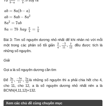
=
.8
Từ
suy ra
−
b
b
a
a
b
=
8
a
(
b
−
a
)
a
b
=
8
a
b
−
8
a
2
8
a
2
=
7
a
b
8
a
=
7
b
h
a
y
a
b
=
7
8
=
8
(
−
)
a
b
a
b
a
2
=
8
−
8
a
b
a
b
a
2
8
=
7
a
a
b
7
a
8
=
7
=
a
b
h
a
y
8
b
Bài 3: Tìm số nguyên dương nhỏ nhất để khi nhân nó với mỗi
3
4
,
−
5
11
,
7
12
−
5
7
3
,
,
một trong các phân số tối giản
đều được tích là
11
12
4
những số nguyên.
Giải
Gọi a là số nguyên dương cần tìm
3
a
4
,
−
5
a
11
,
7
a
12
−
5
7
3
a
a
a
,
,
Để
là những số nguyên thì a phải chia hết cho 4,
11
12
4
cho 11, cho 12, a là số nguyên dương nhỏ nhất nên a là
BCNN(4,11,12)=132.
Xem các chủ đề cùng chuyên mục