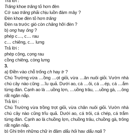
Trả lời :
Trăng
khoe
trăng
tỏ hơn đèn
Cớ sao
trăng
phải chịu luồn đám mây ?
Đèn khoe đèn tỏ hơn
trăng
Đèn ra trước gió còn
chăng
hỡi đèn ?
b)
ong
hay
ông
?
phép c…, c… rau
c… chiêng, c… lưng
Trả lời :
phép cộng, cọng rau
cồng chiêng, còng lưng
3.
a) Điền vào chỗ trống
ch
hay
tr
?
Chú Trường vừa …ồng …ọt giỏi, vừa …ăn nuôi giỏi. Vườn nhà
chú cây nào cũng …ĩu quả. Dưới ao, cá …ôi, cá …ép, cá …ắm
từng đàn. Cạnh ao là …uồng lợn, …uồng trâu, …uồng gà, …ông
rất ngăn nắp.
Trả lời :
Chú Trường vừa trồng trọt giỏi, vừa chăn nuôi giỏi. Vườn nhà
chú cây nào cũng trĩu quả. Dưới ao, cá trôi, cá chép, cá trắm
từng đàn. Cạnh ao là chuồng lợn, chuồng trâu, chuồng gà, trông
rất ngăn nắp.
b) Ghi trên những chữ in đậm
dấu hỏi
hay
dấu ngã
?