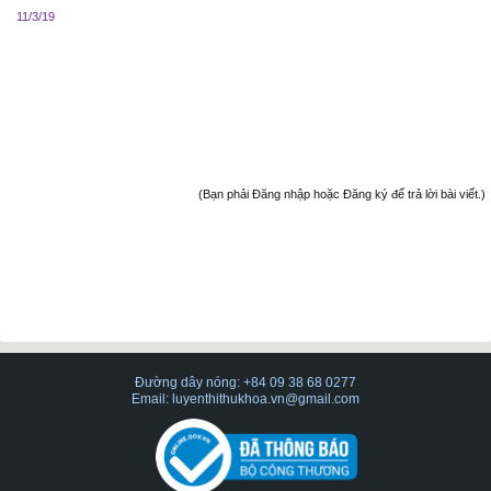
11/3/19
(Bạn phải Đăng nhập hoặc Đăng ký để trả lời bài viết.)
Đường dây nóng: +84 09 38 68 0277
Email: luyenthithukhoa.vn@gmail.com