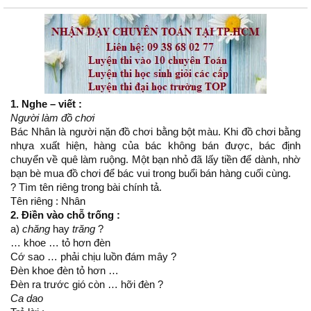
1. Nghe – viết :
Người làm đồ chơi
Bác Nhân là người nặn đồ chơi bằng bột màu. Khi đồ chơi bằng
nhựa xuất hiện, hàng của bác không bán được, bác định
chuyển về quê làm ruộng. Một bạn nhỏ đã lấy tiền để dành, nhờ
bạn bè mua đồ chơi để bác vui trong buổi bán hàng cuối cùng.
? Tìm tên riêng trong bài chính tả.
Tên riêng : Nhân
2. Điền vào chỗ trống :
a)
chăng
hay
trăng
?
… khoe … tỏ hơn đèn
Cớ sao … phải chịu luồn đám mây ?
Đèn khoe đèn tỏ hơn …
Đèn ra trước gió còn … hỡi đèn ?
Ca dao