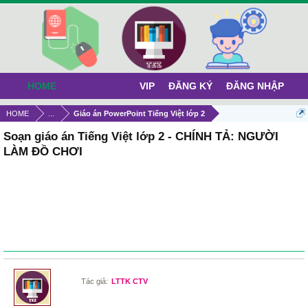
HOME
VIP
ĐĂNG KÝ
ĐĂNG NHẬP
HOME
...
Giáo án PowerPoint Tiếng Việt lớp 2
Soạn giáo án Tiếng Việt lớp 2 - CHÍNH TẢ: NGƯỜI
LÀM ĐỒ CHƠI
Tác giả:
LTTK CTV