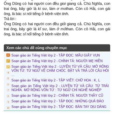
Ông Dũng có hai người con đều
gioi
giang cả. Chú Nghĩa, con
trai ông, bây giờ là
ki
sư, làm
ơ mo
than. Còn cô Hải, con gái
ông, là bác
si nôi
tiếng ở bệnh viện
tinh
.
Trả lời :
Ông Dũng có hai người con đều
giỏi
giang cả. Chú Nghĩa, con
trai ông, bây giờ là
kĩ
sư, làm
ở mỏ
than. Còn cô Hải, con gái
ông, là bác
sĩ nổi
tiếng ở bệnh viện
tỉnh
.
Xem các chủ đề cùng chuyên mục
Soạn giáo án Tiếng Việt lớp 2 - TẬP ĐỌC: MẨU GIẤY VỤN
Soạn giáo án Tiếng Việt lớp 2 - CHÍNH TẢ: NGƯỜI MẸ HIỀN
Soạn giáo án Tiếng Việt lớp 2 - LUYỆN TỪ VÀ CÂU: MỞ RỘNG
VỐN TỪ: TỪ NGỮ VỀ CHIM CHÓC. ĐẶT VÀ TRẢ LỜI CÂU HỎI
...
Soạn giáo án Tiếng Việt lớp 2 - TẬP VIẾT: CHỮ HOA : K, L
Soạn giáo án Tiếng Việt lớp 2 - LUYỆN TỪ VÀ CÂU: TỪ TRÁI
NGHĨA. MỞ RỘNG VỐN TỪ : TỪ NGỮ CHỈ NGHỀ NGHIỆP
Soạn giáo án Tiếng Việt lớp 2 - CHÍNH TẢ: NGƯỜI THẦY CŨ
Soạn giáo án Tiếng Việt lớp 2 - TẬP ĐỌC: NHỮNG QUẢ ĐÀO
Soạn giáo án Tiếng Việt lớp 2 - TẬP ĐỌC: BÀN TAY DỊU DÀNG