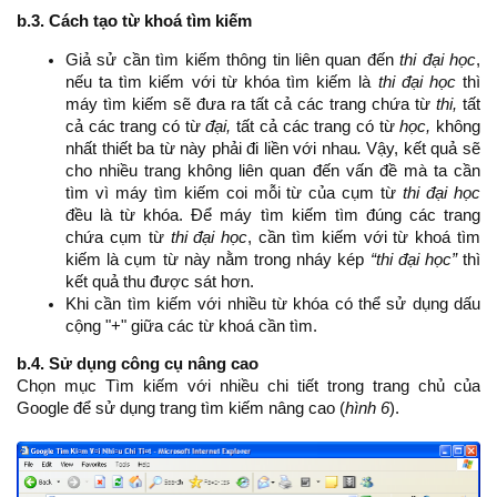
b.3. Cách tạo từ khoá tìm kiếm
Giả sử cần tìm kiếm thông tin liên quan đến
thi đại học
,
nếu ta tìm kiếm với từ khóa tìm kiếm là
thi đại học
thì
máy tìm kiếm sẽ đưa ra tất cả các trang chứa từ
thi,
tất
cả các trang có từ
đại,
tất cả các trang có từ
học,
không
nhất thiết ba từ này phải đi liền với nhau
.
Vậy, kết quả sẽ
cho nhiều trang không liên quan đến vấn đề mà ta cần
tìm vì máy tìm kiếm coi mỗi từ của cụm từ
thi đại học
đều là từ khóa. Để máy tìm kiếm tìm đúng các trang
chứa cụm từ
thi đại học
, cần tìm kiếm với từ khoá tìm
kiếm là cụm từ này nằm trong nháy kép
“thi đại học”
thì
kết quả thu được sát hơn.
Khi cần tìm kiếm với nhiều từ khóa có thể sử dụng dấu
cộng "+" giữa các từ khoá cần tìm.
b.4. Sử dụng công cụ nâng cao
Chọn mục Tìm kiếm với nhiều chi tiết trong trang chủ của
Google để sử dụng trang tìm kiếm nâng cao (
hình 6
).