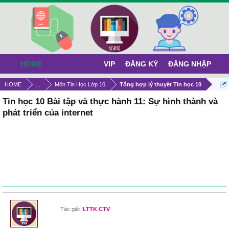
HOME
VIP
ĐĂNG KÝ
ĐĂNG NHẬP
HOME
...
Môn Tin Học Lớp 10
Tổng hợp lý thuyết Tin học 10
Tin học 10 Bài tập và thực hành 11: Sự hình thành và
phát triển của internet
Tác giả:
LTTK CTV