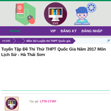
HOME
VIP
ĐĂNG KÝ
ĐĂNG NHẬP
HOME
...
Môn Sử Luyện thi THPT Quốc gia
Tuyển Tập Đề Thi Thử THPT Quốc Gia Năm 2017 Môn
Lịch Sử - Hà Thái Sơn
Tác giả:
LTTK CTV07