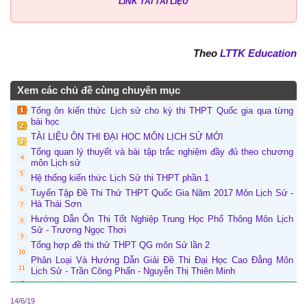
LINK TẢI TÀI LIỆU
Theo
LTTK Education
Xem các chủ đề cùng chuyên mục
Tổng ôn kiến thức Lịch sử cho kỳ thi THPT Quốc gia qua từng
bài học
TÀI LIỆU ÔN THI ĐẠI HỌC MÔN LỊCH SỬ MỚI
Tổng quan lý thuyết và bài tập trắc nghiệm đầy đủ theo chương
môn Lịch sử
Hệ thống kiến thức Lịch Sử thi THPT phần 1
Tuyển Tập Đề Thi Thử THPT Quốc Gia Năm 2017 Môn Lịch Sử -
Hà Thái Sơn
Hướng Dẫn Ôn Thi Tốt Nghiệp Trung Học Phổ Thông Môn Lịch
Sử - Trương Ngọc Thơi
Tổng hợp đề thi thử THPT QG môn Sử lần 2
Phân Loại Và Hướng Dẫn Giải Đề Thi Đại Học Cao Đẳng Môn
Lịch Sử - Trần Công Phấn - Nguyễn Thị Thiên Minh
14/6/19