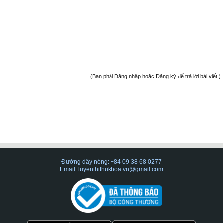
(Bạn phải Đăng nhập hoặc Đăng ký để trả lời bài viết.)
Đường dây nóng: +84 09 38 68 0277
Email: luyenthithukhoa.vn@gmail.com