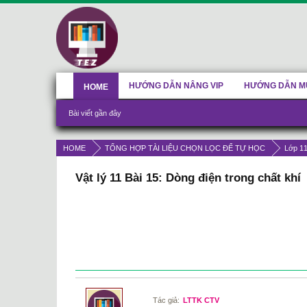
HƯỚNG DẪN NÂNG VIP
HƯỚNG DẪN M
HOME
Bài viết gần đây
HOME
TỔNG HỢP TÀI LIỆU CHỌN LỌC ĐỂ TỰ HỌC
Lớp 1
Vật lý 11 Bài 15: Dòng điện trong chất khí
Tác giả:
LTTK CTV