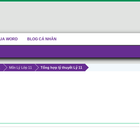
UA WORD
BLOG CÁ NHÂN
1
Môn Lý Lớp 11
Tổng hợp lý thuyết Lý 11