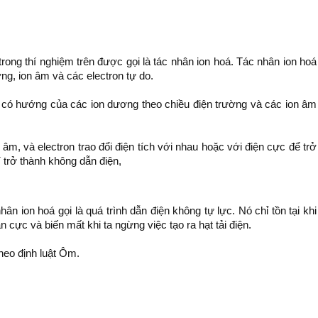
trong thí nghiệm trên được gọi là tác nhân ion hoá. Tác nhân ion hoá
ng, ion âm và các electron tự do.
i có hướng của các ion dương theo chiều điện trường và các ion âm
 âm, và electron trao đổi điện tích với nhau hoặc với điện cực để trở
í trở thành không dẫn điện,
ân ion hoá gọi là quá trình dẫn điện không tự lực. Nó chỉ tồn tại khi
bản cực và biến mất khi ta ngừng việc tạo ra hạt tải điện.
heo định luật Ôm.