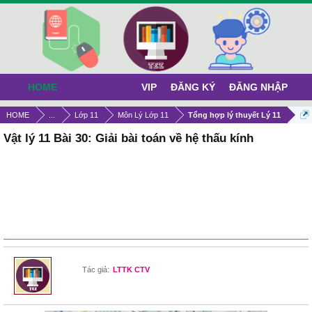
HOME
VIP
ĐĂNG KÝ
ĐĂNG NHẬP
HOME
...
Lớp 11
Môn Lý Lớp 11
Tổng hợp lý thuyết Lý 11
Vật lý 11 Bài 30: Giải bài toán về hệ thấu kính
Tác giả:
LTTK CTV