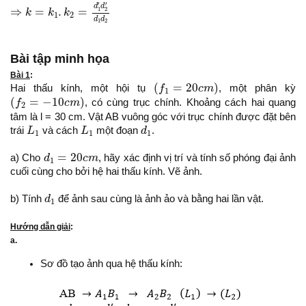
⇒
k
=
k
1
.
k
2
=
d
1
′
d
2
′
d
1
d
2
′
′
d
d
⇒
=
.
=
1
2
k
k
k
1
2
d
d
1
2
Bài tập minh họa
Bài 1
:
(
f
1
=
20
c
m
)
(
=
20
)
Hai thấu kính, một hội tụ
f
c
m
, một phân kỳ
1
(
f
2
=
−
10
c
m
)
(
=
−
10
)
f
c
m
, có cùng trục chính. Khoảng cách hai quang
2
tâm là l = 30 cm. Vật AB vuông góc với trục chính được đặt bên
L
1
L
1
d
1
trái
L
và cách
L
một đoạn
d
.
1
1
1
d
1
=
20
c
m
=
20
a) Cho
d
c
m
, hãy xác định vị trí và tính số phóng đại ảnh
1
cuối cùng cho bởi hệ hai thấu kính. Vẽ ảnh.
d
1
b) Tính
d
để ảnh sau cùng là ảnh ảo và bằng hai lần vật.
1
Hướng dẫn giải
:
a.
Sơ đồ tạo ảnh qua hệ thấu kính: