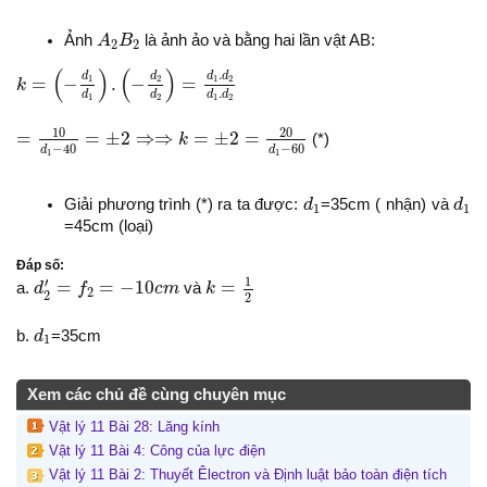
A
2
B
2
Ảnh
A
B
là ảnh ảo và bằng hai lần vật AB:
2
2
k
=
(
−
d
1
d
1
)
.
(
−
d
2
d
2
)
=
d
1
.
d
2
d
1
.
d
2
(
)
(
)
.
d
d
d
d
=
−
.
−
=
1
2
1
2
k
.
d
d
d
d
1
2
1
2
=
10
d
1
−
40
=
±
2
⇒⇒
k
=
±
2
=
20
d
1
−
60
10
20
=
=
±
2
⇒
⇒
=
±
2
=
k
(*)
−
40
−
60
d
d
1
1
d
1
d
1
Giải phương trình (*) ra ta được:
d
=35cm ( nhận) và
d
1
1
=45cm (loại)
Đáp số:
k
=
1
2
d
2
′
=
f
2
=
−
10
c
m
1
′
=
=
−
10
=
a.
d
f
c
m
và
k
2
2
2
d
1
b.
d
=35cm
1
Xem các chủ đề cùng chuyên mục
Vật lý 11 Bài 28: Lăng kính
Vật lý 11 Bài 4: Công của lực điện
Vật lý 11 Bài 2: Thuyết Êlectron và Định luật bảo toàn điện tích