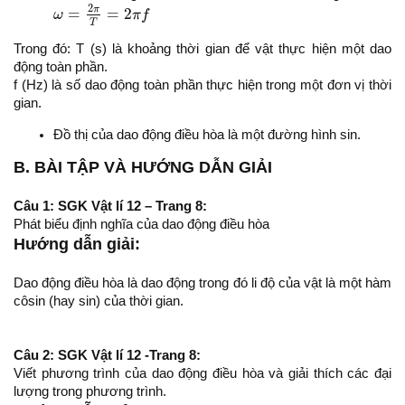
ω
=
2
π
T
=
2
π
f
2
π
=
=
2
ω
π
f
T
Trong đó: T (s) là khoảng thời gian để vật thực hiện một dao
động toàn phần.
f (Hz) là số dao động toàn phần thực hiện trong một đơn vị thời
gian.
Đồ thị của dao động điều hòa là một đường hình sin.
B. BÀI TẬP VÀ HƯỚNG DẪN GIẢI
Câu 1: SGK Vật lí 12 – Trang 8:
Phát biểu định nghĩa của dao động điều hòa
Hướng dẫn giải:
Dao động điều hòa là dao động trong đó li độ của vật là một hàm
côsin (hay sin) của thời gian.
Câu 2: SGK Vật lí 12 -Trang 8:
Viết phương trình của dao động điều hòa và giải thích các đại
lượng trong phương trình.