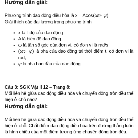
Hướng dẫn giải:
φ
Phương trình dao động điều hòa là x = Acos(ωt+
φ
)
Giải thích các đại lượng trong phương trình
x là li độ của dao động
A là biên độ dao động
ω là tần số góc của đơn vị, có đơn vị là rad/s
φ
(ωt+
φ
) là pha của dao động tại thời điểm t, có đơn vị là
rad,
φ
φ
là pha ban đầu của dao động
Câu 3: SGK Vật lí 12 – Trang 8:
Mối liên hệ giữa dao động điều hòa và chuyển động tròn đều thể
hiện ở chỗ nào?
Hướng dẫn giải:
Mối liên hệ giữa dao động điều hòa và chuyển động tròn đều thể
hiện ở chỗ: Chất điểm dao động điều hòa trên đường thẳng luôn
là hình chiếu của một điểm tương ứng chuyển động tròn đều.