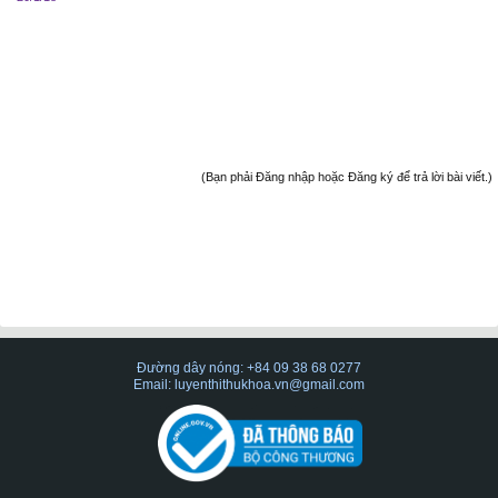
(Bạn phải Đăng nhập hoặc Đăng ký để trả lời bài viết.)
Đường dây nóng: +84 09 38 68 0277
Email: luyenthithukhoa.vn@gmail.com