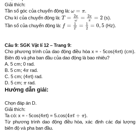
Giải thích:
ω
=
π
=
Tần số góc của chuyển động là:
ω
π
.
T
=
2
π
ω
=
2
π
π
=
2
2
2
π
π
=
=
=
2
Chu kì của chuyển động là:
T
(s).
ω
π
f
=
1
T
=
1
2
=
0
,
5
1
1
=
=
=
0
,
5
Tần số của chuyển động là:
f
(Hz).
2
T
Câu 9: SGK Vật lí 12 – Trang 9:
π
Cho phương trình của dao động điều hòa x = - 5cos(4
π
t) (cm).
Biên độ và pha ban đầu của dao động là bao nhiêu?
A. 5 cm; 0 rad.
π
B. 5 cm; 4
π
rad.
π
C. 5 cm; (4
π
t) rad.
π
D. 5 cm;
π
rad.
Hướng dẫn giải:
Chọn đáp án D.
Giải thích:
4
π
t
+
π
π
4
+
Ta có: x = - 5cos(4
π
t) = 5.cos(
π
t
π
).
Từ phương trình dao động điều hòa, xác định các đại lượng
biên độ và pha ban đầu.