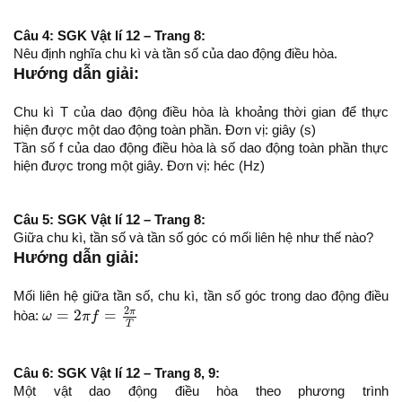
Câu 4: SGK Vật lí 12 – Trang 8:
Nêu định nghĩa chu kì và tần số của dao động điều hòa.
Hướng dẫn giải:
Chu kì T của dao động điều hòa là khoảng thời gian để thực
hiện được một dao động toàn phần. Đơn vị: giây (s)
Tần số f của dao động điều hòa là số dao động toàn phần thực
hiện được trong một giây. Đơn vị: héc (Hz)
Câu 5: SGK Vật lí 12 – Trang 8:
Giữa chu kì, tần số và tần số góc có mối liên hệ như thế nào?
Hướng dẫn giải:
Mối liên hệ giữa tần số, chu kì, tần số góc trong dao động điều
ω
=
2
π
f
=
2
π
T
2
π
=
2
=
hòa:
ω
π
f
T
Câu 6: SGK Vật lí 12 – Trang 8, 9:
Một vật dao động điều hòa theo phương trình
x
=
A
.
cos
(
ω
t
+
φ
)