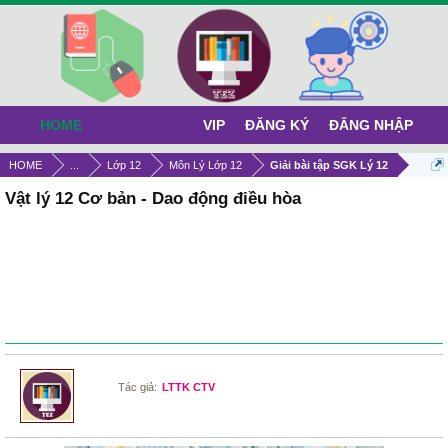
HOME
VIP
ĐĂNG KÝ
ĐĂNG NHẬP
HOME
...
Lớp 12
Môn Lý Lớp 12
Giải bài tập SGK Lý 12
Vật lý 12 Cơ bản - Dao động điều hòa
Tác giả:
LTTK CTV