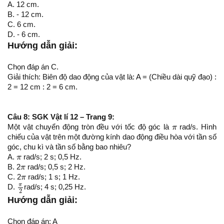
A. 12 cm.
B. - 12 cm.
C. 6 cm.
D. - 6 cm.
Hướng dẫn giải:
Chọn đáp án C.
Giải thích: Biên độ dao động của vật là: A = (Chiều dài quỹ đạo) :
2 = 12 cm : 2 = 6 cm.
Câu 8: SGK Vật lí 12 – Trang 9:
π
Một vật chuyển động tròn đều với tốc độ góc là
π
rad/s. Hình
chiếu của vật trên một đường kính dao động điều hòa với tần số
góc, chu kì và tần số bằng bao nhiêu?
π
A.
π
rad/s; 2 s; 0,5 Hz.
π
B. 2
π
rad/s; 0,5 s; 2 Hz.
π
C. 2
π
rad/s; 1 s; 1 Hz.
π
2
π
D.
rad/s; 4 s; 0,25 Hz.
2
Hướng dẫn giải:
Chọn đáp án: A