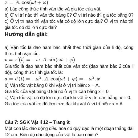
=
.
cos
(
+
)
x
A
ω
t
φ
a) Lập công thức tính vận tốc và gia tốc của vật.
b) Ở vị trí nào thì vận tốc bằng 0? Ở vị trí nào thì gia tốc bằng 0?
c) Ở vị trí nào thì vận tốc vật có độ lớn cực đại? Ở vị trí nào thì
gia tốc có độ lớn cực đại?
Hướng dẫn giải:
a) Vận tốc là đạo hàm bậc nhất theo thời gian của li độ, công
thức tính vận tốc:
v
=
x
′
(
t
)
=
−
ω
.
A
.
sin
(
ω
t
+
φ
)
′
=
(
)
=
−
.
.
sin
(
+
)
v
x
t
ω
A
ω
t
φ
Gia tốc là đạo hàm bậc nhất của vận tốc (đạo hàm bậc 2 của li
độ), công thức tính gia tốc là:
a
=
v
′
(
t
)
=
−
ω
2
.
A
.
cos
(
ω
t
+
φ
)
=
−
ω
2
.
x
′
2
2
=
(
)
=
−
.
.
cos
(
+
)
=
−
.
a
v
t
ω
A
ω
t
φ
ω
x
b) Vận tốc vật bằng 0 khi vật ở vị trí biên: x = A.
Gia tốc của vật bằng 0 khi nó ở vị trí cân bằng x = 0.
c) Vận tốc vật có độ lớn cực đại khi vật ở vị trí cân bằng: x = 0.
Gia tốc của vật có độ lớn cực đại khi vật ở vị trí biên: x = A
Câu 7: SGK Vật lí 12 – Trang 9:
Một con lắc dao động điều hòa có quỹ đạo là một đoạn thẳng dài
12 cm. Biên độ dao động của vật là bao nhiêu?