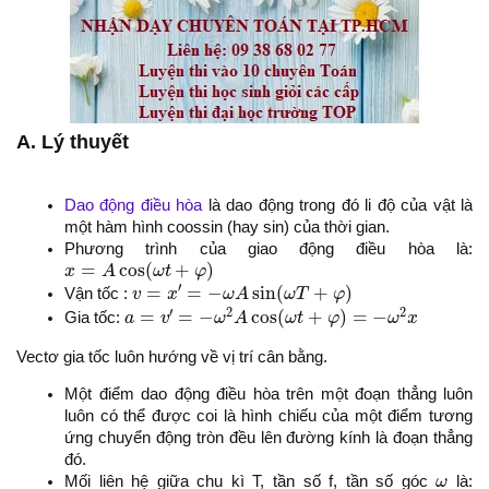
A. Lý thuyết
Dao động điều hòa
là dao động trong đó li độ của vật là
một hàm hình coossin (hay sin) của thời gian.
Phương trình của giao động điều hòa là:
x
=
A
cos
(
ω
t
+
φ
)
=
cos
(
+
)
x
A
ω
t
φ
v
=
x
′
=
−
ω
A
sin
(
ω
T
+
φ
)
′
=
=
−
sin
(
+
)
Vận tốc :
v
x
ω
A
ω
T
φ
a
=
v
′
=
−
ω
2
A
cos
(
ω
t
+
φ
)
=
−
ω
2
x
′
2
2
=
=
−
cos
(
+
)
=
−
Gia tốc:
a
v
ω
A
ω
t
φ
ω
x
Vectơ gia tốc luôn hướng về vị trí cân bằng.
Một điểm dao động điều hòa trên một đoạn thẳng luôn
luôn có thể được coi là hình chiếu của một điểm tương
ứng chuyển động tròn đều lên đường kính là đoạn thẳng
đó.
ω
Mối liên hệ giữa chu kì T, tần số f, tần số góc
ω
là: