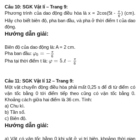
Câu 10: SGK Vật lí – Trang 9:
π
6
π
Phương trình của dao động điều hòa là x = 2cos(5t -
) (cm).
6
Hãy cho biết biên độ, pha ban đầu, và pha ở thời điểm t của dao
động.
Hướng dẫn giải:
Biên độ của dao động là: A = 2 cm.
φ
0
=
−
π
6
π
=
−
Pha ban đầu:
φ
0
6
φ
=
5.
t
−
π
6
π
=
5.
−
Pha tại thời điểm t là:
φ
t
6
Câu 11: SGK Vật lí 12 – Trang 9:
Một vật chuyển động điều hòa phải mất 0,25 s để đi từ điểm có
vận tốc bằng 0 tới điểm tiếp theo cũng có vận tốc bằng 0.
Khoảng cách giữa hai điểm là 36 cm. Tính:
a) Chu kì.
b) Tần số.
c) Biên độ.
Hướng dẫn giải:
a) Vật có vận tốc bằng 0 khi vật ở vị trí biên, khoảng thời gian