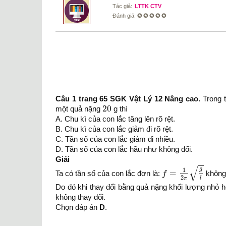
Tác giả:
LTTK CTV
Đánh giá:
✪ ✪ ✪ ✪ ✪
Câu 1 trang 65 SGK Vật Lý 12 Nâng cao.
Trong t
20
20
một quả nặng
g thì
A. Chu kì của con lắc tăng lên rõ rệt.
B. Chu kì của con lắc giảm đi rõ rệt.
C. Tần số của con lắc giảm đi nhiều.
D. Tần số của con lắc hầu như không đổi.
Giải
f
=
1
2
π
g
l
√
g
1
=
Ta có tần số của con lắc đơn là:
f
không 
2
π
l
Do đó khi thay đổi bằng quả nặng khối lượng nhỏ hơ
không thay đổi.
Chọn đáp án
D
.