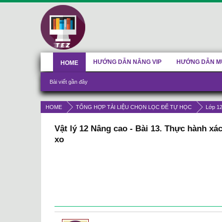
HƯỚNG DẪN NÂNG VIP
HƯỚNG DẪN M
HOME
Bài viết gần đây
HOME
TỔNG HỢP TÀI LIỆU CHỌN LỌC ĐỂ TỰ HỌC
Lớp 1
Vật lý 12 Nâng cao - Bài 13. Thực hành xá
xo