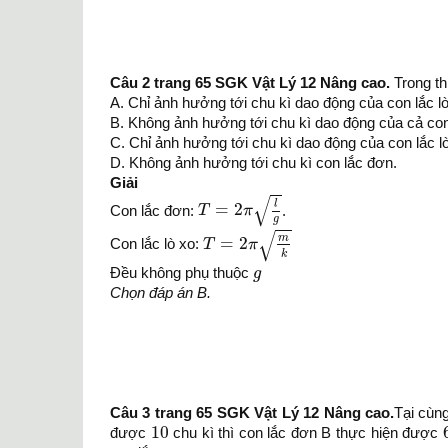
Câu 2 trang 65 SGK Vật Lý 12 Nâng cao.
Trong thi
A. Chỉ ảnh hưởng tới chu kì dao động của con lắc lo
B. Không ảnh hưởng tới chu kì dao động của cả con 
C. Chỉ ảnh hưởng tới chu kì dao động của con lắc 
D. Không ảnh hưởng tới chu kì con lắc đơn.
Giải
T
=
2
π
l
g
√
l
=
2
Con lắc đơn:
T
π
.
g
T
=
2
π
m
k
√
m
=
2
Con lắc lò xo:
T
π
k
g
Đều không phụ thuộc
g
Chọn đáp án B.
Câu 3 trang 65 SGK Vật Lý 12 Nâng cao.
Tại cùn
10
10
được
chu kì thì con lắc đơn B thực hiện được