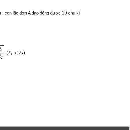
10
10
iểm : con lắc đơn A dao động được
chu kì
.
(
ℓ
1
<
ℓ
2
)
ℓ
1
.
(
ℓ
<
ℓ
)
1
2
ℓ
2