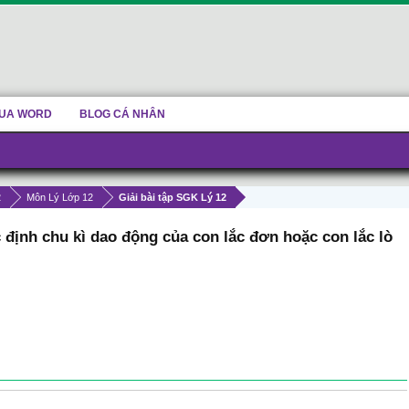
UA WORD
BLOG CÁ NHÂN
2
Môn Lý Lớp 12
Giải bài tập SGK Lý 12
c định chu kì dao động của con lắc đơn hoặc con lắc lò