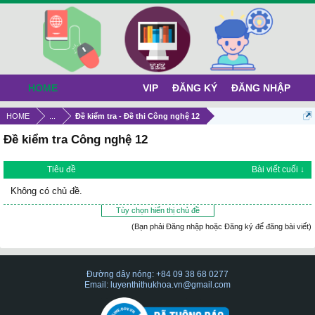
HOME
VIP
ĐĂNG KÝ
ĐĂNG NHẬP
HOME
...
Đề kiểm tra - Đề thi Công nghệ 12
Đề kiểm tra Công nghệ 12
Tiêu đề
Bài viết cuối ↓
Không có chủ đề.
Tùy chọn hiển thị chủ đề
(Bạn phải Đăng nhập hoặc Đăng ký để đăng bài viết)
Đường dây nóng: +84 09 38 68 0277
Email: luyenthithukhoa.vn@gmail.com