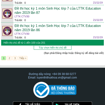
21/11/19
Trả lời:
0
Đề thi học kỳ 1 môn Sinh Học lớp 7 của LTTK Education
năm 2019 lần 87
LTTK CTV30
21/11/19
Trả lời:
0
Đề thi học kỳ 1 môn Sinh Học lớp 7 của LTTK Education
năm 2019 lần 86
LTTK CTV30
21/11/19
Trả lời:
0
Hiển thị chủ đề từ 1 đến 100 của 201
Tùy chọn hiển thị chủ đề
(Bạn phải Đăng nhập hoặc Đăng ký để đăng bài viết)
1
2
3
Tiếp >
Đường dây nóng: +84 09 38 68 0277
Email: luyenthithukhoa.vn@gmail.com