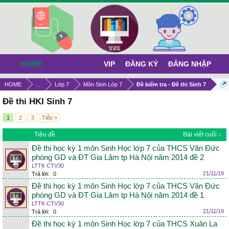
HOME
VIP
ĐĂNG KÝ
ĐĂNG NHẬP
HOME
...
Lớp 7
Môn Sinh Lớp 7
Đề kiểm tra - Đề thi Sinh 7
Đề thi HKI Sinh 7
1
2
3
Tiếp >
Tiêu đề
Bài viết cuối ↓
Đề thi học kỳ 1 môn Sinh Học lớp 7 của THCS Văn Đức
phòng GD và ĐT Gia Lâm tp Hà Nội năm 2014 đề 2
LTTK CTV30
21/11/19
Trả lời:
0
Đề thi học kỳ 1 môn Sinh Học lớp 7 của THCS Văn Đức
phòng GD và ĐT Gia Lâm tp Hà Nội năm 2014 đề 1
LTTK CTV30
21/11/19
Trả lời:
0
Đề thi học kỳ 1 môn Sinh Học lớp 7 của THCS Xuân La