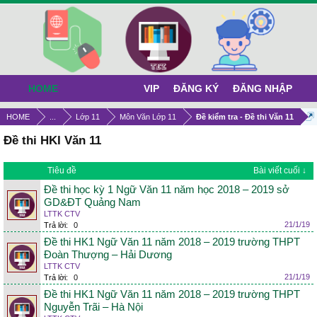
HOME
VIP
ĐĂNG KÝ
ĐĂNG NHẬP
HOME
...
Lớp 11
Môn Văn Lớp 11
Đề kiểm tra - Đề thi Văn 11
Đề thi HKI Văn 11
Tiêu đề
Bài viết cuối ↓
Đề thi học kỳ 1 Ngữ Văn 11 năm học 2018 – 2019 sở
GD&ĐT Quảng Nam
LTTK CTV
21/1/19
Trả lời:
0
Đề thi HK1 Ngữ Văn 11 năm 2018 – 2019 trường THPT
Đoàn Thượng – Hải Dương
LTTK CTV
21/1/19
Trả lời:
0
Đề thi HK1 Ngữ Văn 11 năm 2018 – 2019 trường THPT
Nguyễn Trãi – Hà Nội