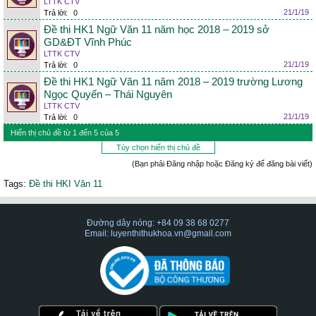
LTTK CTV
21/1/19
Trả lời:
0
Đề thi HK1 Ngữ Văn 11 năm học 2018 – 2019 sở
GD&ĐT Vĩnh Phúc
LTTK CTV
21/1/19
Trả lời:
0
Đề thi HK1 Ngữ Văn 11 năm 2018 – 2019 trường Lương
Ngọc Quyến – Thái Nguyên
LTTK CTV
21/1/19
Trả lời:
0
Hiển thị chủ đề từ 1 đến 5 của 5
Tùy chọn hiển thị chủ đề
(Bạn phải Đăng nhập hoặc Đăng ký để đăng bài viết)
Tags:
Đề thi HKI Văn 11
Đường dây nóng: +84 09 38 68 0277
Email: luyenthithukhoa.vn@gmail.com