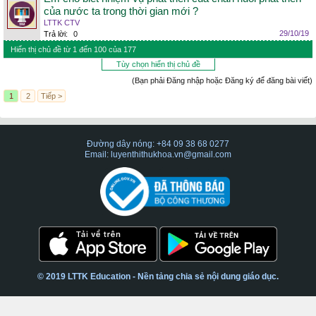
của nước ta trong thời gian mới ?
LTTK CTV
29/10/19
Trả lời:
0
Hiển thị chủ đề từ 1 đến 100 của 177
Tùy chọn hiển thị chủ đề
(Bạn phải Đăng nhập hoặc Đăng ký để đăng bài viết)
1
2
Tiếp >
Đường dây nóng: +84 09 38 68 0277
Email: luyenthithukhoa.vn@gmail.com
© 2019 LTTK Education - Nền tảng chia sẻ nội dung giáo dục.