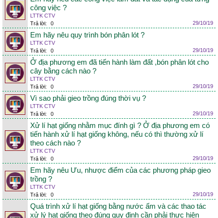
công việc ?
LTTK CTV
29/10/19
Trả lời:
0
Em hãy nêu quy trình bón phân lót ?
LTTK CTV
29/10/19
Trả lời:
0
Ở địa phương em đã tiến hành làm đất ,bón phân lót cho
cây bằng cách nào ?
LTTK CTV
29/10/19
Trả lời:
0
Vì sao phải gieo trồng đúng thời vụ ?
LTTK CTV
29/10/19
Trả lời:
0
Xử lí hạt giống nhằm mục đính gì ? Ở địa phương em có
tiến hành xử lí hạt giống không, nếu có thì thường xử lí
theo cách nào ?
LTTK CTV
29/10/19
Trả lời:
0
Em hãy nêu Ưu, nhược điểm của các phương pháp gieo
trồng ?
LTTK CTV
29/10/19
Trả lời:
0
Quá trình xử lí hạt giống bằng nước ấm và các thao tác
xử lý hạt giống theo đúng quy định cần phải thực hiện