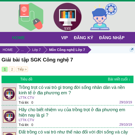
HOME
VIP
ĐĂNG KÝ
ĐĂNG NHẬP
HOME
...
Lớp 7
Môn Công nghệ Lớp 7
Giải bài tập SGK Công nghệ 7
1
2
Tiếp >
Tiêu đề
Bài viết cuối ↓
Trồng trọt có vai trò gì trong đời sống nhân dân và nền
kinh tế ở địa phương em ?
LTTK CTV
29/10/19
Trả lời:
0
Hãy cho biết nhiệm vụ của trồng trọt ở địa phương em
hiện nay là gì ?
LTTK CTV
29/10/19
Trả lời:
0
Đất trồng có vai trò như thế nào đối với đời sống và cây