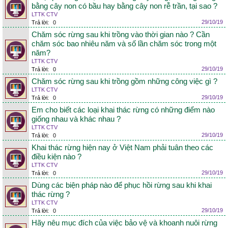
bằng cây non có bầu hay bằng cây non rễ trần, tại sao ?
LTTK CTV
29/10/19
Trả lời:
0
Chăm sóc rừng sau khi trồng vào thời gian nào ? Cần
chăm sóc bao nhiêu năm và số lần chăm sóc trong một
năm?
LTTK CTV
29/10/19
Trả lời:
0
Chăm sóc rừng sau khi trồng gồm những công việc gì ?
LTTK CTV
29/10/19
Trả lời:
0
Em cho biết các loại khai thác rừng có những điểm nào
giống nhau và khác nhau ?
LTTK CTV
29/10/19
Trả lời:
0
Khai thác rừng hiện nay ở Việt Nam phải tuân theo các
điều kiện nào ?
LTTK CTV
29/10/19
Trả lời:
0
Dùng các biện pháp nào để phục hồi rừng sau khi khai
thác rừng ?
LTTK CTV
29/10/19
Trả lời:
0
Hãy nêu mục đích của việc bảo vệ và khoanh nuôi rừng