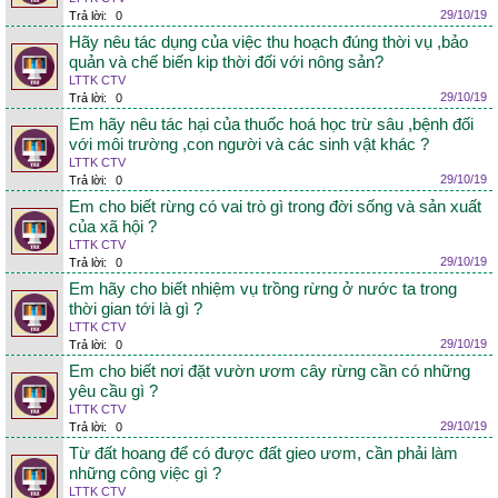
29/10/19
Trả lời:
0
Hãy nêu tác dụng của việc thu hoạch đúng thời vụ ,bảo
quản và chế biến kip thời đối với nông sản?
LTTK CTV
29/10/19
Trả lời:
0
Em hãy nêu tác hại của thuốc hoá học trừ sâu ,bệnh đối
với môi trường ,con người và các sinh vật khác ?
LTTK CTV
29/10/19
Trả lời:
0
Em cho biết rừng có vai trò gì trong đời sống và sản xuất
của xã hội ?
LTTK CTV
29/10/19
Trả lời:
0
Em hãy cho biết nhiệm vụ trồng rừng ở nước ta trong
thời gian tới là gì ?
LTTK CTV
29/10/19
Trả lời:
0
Em cho biết nơi đặt vườn ươm cây rừng cần có những
yêu cầu gì ?
LTTK CTV
29/10/19
Trả lời:
0
Từ đất hoang để có được đất gieo ươm, cần phải làm
những công việc gì ?
LTTK CTV