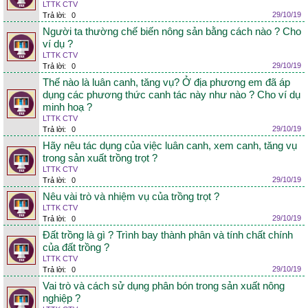
LTTK CTV
29/10/19
Trả lời:
0
Người ta thường chế biến nông sản bằng cách nào ? Cho
ví dụ ?
LTTK CTV
29/10/19
Trả lời:
0
Thế nào là luân canh, tăng vụ? Ở địa phương em đã áp
dụng các phương thức canh tác này như nào ? Cho ví dụ
minh hoạ ?
LTTK CTV
29/10/19
Trả lời:
0
Hãy nêu tác dụng của việc luân canh, xem canh, tăng vụ
trong sản xuất trồng trọt ?
LTTK CTV
29/10/19
Trả lời:
0
Nêu vài trò và nhiệm vụ của trồng trọt ?
LTTK CTV
29/10/19
Trả lời:
0
Đất trồng là gì ? Trình bay thành phân và tính chất chính
của đất trồng ?
LTTK CTV
29/10/19
Trả lời:
0
Vai trò và cách sử dụng phân bón trong sản xuất nông
nghiệp ?