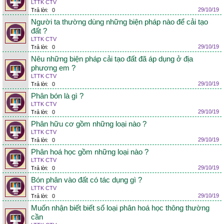
LTTK CTV
29/10/19
Trả lời:
0
Người ta thường dùng những biện pháp nào để cải tạo
đất ?
LTTK CTV
29/10/19
Trả lời:
0
Nêu những biện pháp cải tạo đất đã áp dụng ở địa
phương em ?
LTTK CTV
29/10/19
Trả lời:
0
Phân bón là gì ?
LTTK CTV
29/10/19
Trả lời:
0
Phân hữu cơ gồm những loại nào ?
LTTK CTV
29/10/19
Trả lời:
0
Phân hoá học gồm những loại nào ?
LTTK CTV
29/10/19
Trả lời:
0
Bón phân vào đất có tác dụng gì ?
LTTK CTV
29/10/19
Trả lời:
0
Muốn nhận biết biết số loại phân hoá học thông thường
cần