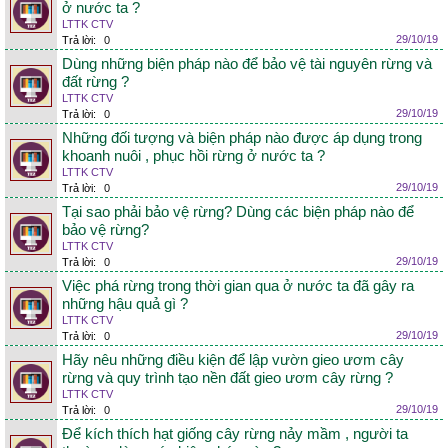
ở nước ta ?
LTTK CTV
29/10/19
Trả lời:
0
Dùng những biện pháp nào để bảo vệ tài nguyên rừng và
đất rừng ?
LTTK CTV
29/10/19
Trả lời:
0
Những đối tượng và biện pháp nào được áp dụng trong
khoanh nuôi , phục hồi rừng ở nước ta ?
LTTK CTV
29/10/19
Trả lời:
0
Tại sao phải bảo vệ rừng? Dùng các biện pháp nào để
bảo vệ rừng?
LTTK CTV
29/10/19
Trả lời:
0
Việc phá rừng trong thời gian qua ở nước ta đã gây ra
những hậu quả gì ?
LTTK CTV
29/10/19
Trả lời:
0
Hãy nêu những điều kiện để lập vườn gieo ươm cây
rừng và quy trình tạo nền đất gieo ươm cây rừng ?
LTTK CTV
29/10/19
Trả lời:
0
Để kích thích hạt giống cây rừng nảy mầm , người ta