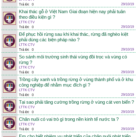
29/10/19
Trả lời:
0
Khai thác gỗ ở Việt Nam Giai đoạn hiện nay phải tuân
theo điều kiện gì ?
LTTK CTV
29/10/19
Trả lời:
0
Để phục hồi rừng sau khi khai thác, rừng đã nghèo kiệt
phải dùng các biện pháp nào ?
LTTK CTV
29/10/19
Trả lời:
0
So sánh môi trường sinh thái vùng đồi trọc và vùng có
rừng ?
LTTK CTV
29/10/19
Trả lời:
0
Trồng cây xanh và trồng rừng ở vùng thành phố và ở khu
công nghiệp để nhằm mục đích gì ?
LTTK CTV
29/10/19
Trả lời:
0
Tại sao phải tăng cường trồng rừng ở vùng cát ven biển ?
LTTK CTV
29/10/19
Trả lời:
0
Chăn nuôi có vai trò gì trong nền kinh tế nước ta ?
LTTK CTV
29/10/19
Trả lời:
0
Em cho biết nhiệm vụ phát triển của chăn nuôi phát triển