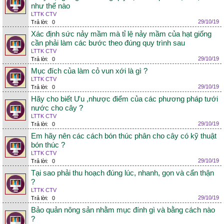
như thế nào
LTTK CTV
29/10/19
Trả lời:
0
Xác định sức nảy mầm mà tỉ lệ nảy mầm của hạt giống
cần phải làm các bước theo đúng quy trình sau
LTTK CTV
29/10/19
Trả lời:
0
Mục đích của làm cỏ vun xới là gì ?
LTTK CTV
29/10/19
Trả lời:
0
Hãy cho biết Ưu ,nhược điểm của các phương pháp tưới
nước cho cây ?
LTTK CTV
29/10/19
Trả lời:
0
Em hãy nên các cách bón thúc phân cho cây có kỹ thuật
bón thúc ?
LTTK CTV
29/10/19
Trả lời:
0
Tại sao phải thu hoạch đúng lúc, nhanh, gọn và cẩn thận
?
LTTK CTV
29/10/19
Trả lời:
0
Bảo quản nông sản nhằm mục đính gì và bằng cách nào
?