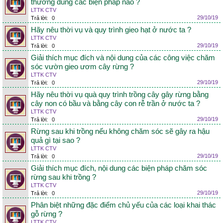
thường dùng các biện pháp nào ?
LTTK CTV
29/10/19
Trả lời:
0
Hãy nêu thời vụ và quy trình gieo hạt ở nước ta ?
LTTK CTV
29/10/19
Trả lời:
0
Giải thích mục đích và nội dung của các công việc chăm
sóc vườn gieo ươm cây rừng ?
LTTK CTV
29/10/19
Trả lời:
0
Hãy nêu thời vụ quà quy trình trồng cây gây rừng bằng
cây non có bầu và bằng cây con rễ trần ở nước ta ?
LTTK CTV
29/10/19
Trả lời:
0
Rừng sau khi trồng nếu không chăm sóc sẽ gây ra hậu
quả gì tại sao ?
LTTK CTV
29/10/19
Trả lời:
0
Giải thích mục đích, nội dung các biện pháp chăm sóc
rừng sau khi trồng ?
LTTK CTV
29/10/19
Trả lời:
0
Phân biệt những đặc điểm chủ yếu của các loại khai thác
gỗ rừng ?
LTTK CTV