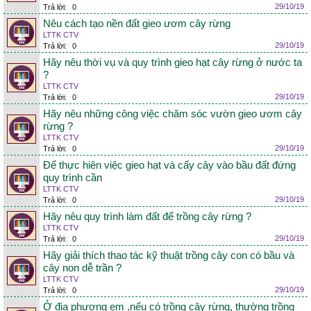
29/10/19
Trả lời:
0
Nêu cách tạo nền đất gieo ươm cây rừng
LTTK CTV
29/10/19
Trả lời:
0
Hãy nêu thời vụ và quy trình gieo hạt cây rừng ở nước ta
?
LTTK CTV
29/10/19
Trả lời:
0
Hãy nêu những công việc chăm sóc vườn gieo ươm cây
rừng ?
LTTK CTV
29/10/19
Trả lời:
0
Để thực hiên việc gieo hạt và cấy cây vào bầu đất đứng
quy trình cần
LTTK CTV
29/10/19
Trả lời:
0
Hãy nêu quy trình làm đất để trồng cây rừng ?
LTTK CTV
29/10/19
Trả lời:
0
Hãy giải thích thao tác kỹ thuật trồng cây con có bầu và
cây non dễ trần ?
LTTK CTV
29/10/19
Trả lời:
0
Ở địa phương em ,nếu có trồng cây rừng, thường trồng