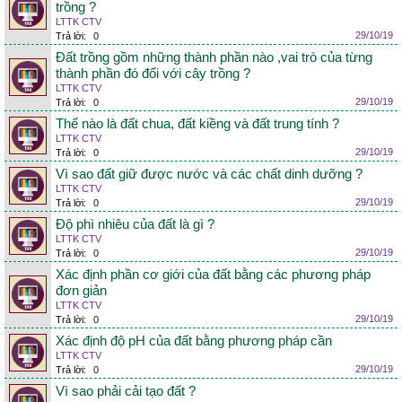
trồng ?
LTTK CTV
29/10/19
Trả lời:
0
Đất trồng gồm những thành phần nào ,vai trò của từng
thành phần đó đối với cây trồng ?
LTTK CTV
29/10/19
Trả lời:
0
Thế nào là đất chua, đất kiềng và đất trung tính ?
LTTK CTV
29/10/19
Trả lời:
0
Vì sao đất giữ được nước và các chất dinh dưỡng ?
LTTK CTV
29/10/19
Trả lời:
0
Độ phì nhiêu của đất là gì ?
LTTK CTV
29/10/19
Trả lời:
0
Xác định phần cơ giới của đất bằng các phương pháp
đơn giản
LTTK CTV
29/10/19
Trả lời:
0
Xác định độ pH của đất bằng phương pháp cần
LTTK CTV
29/10/19
Trả lời:
0
Vì sao phải cải tạo đất ?