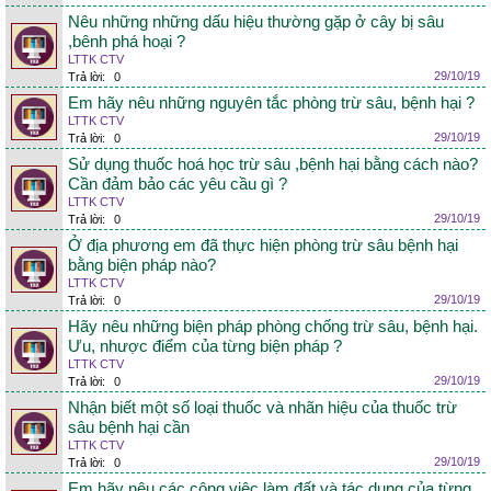
Nêu những những dấu hiệu thường gặp ở cây bị sâu
,bênh phá hoại ?
LTTK CTV
29/10/19
Trả lời:
0
Em hãy nêu những nguyên tắc phòng trừ sâu, bệnh hại ?
LTTK CTV
29/10/19
Trả lời:
0
Sử dụng thuốc hoá học trừ sâu ,bệnh hại bằng cách nào?
Cần đảm bảo các yêu cầu gì ?
LTTK CTV
29/10/19
Trả lời:
0
Ở địa phương em đã thực hiện phòng trừ sâu bệnh hại
bằng biện pháp nào?
LTTK CTV
29/10/19
Trả lời:
0
Hãy nêu những biện pháp phòng chống trừ sâu, bệnh hại.
Ưu, nhược điểm của từng biện pháp ?
LTTK CTV
29/10/19
Trả lời:
0
Nhận biết một số loại thuốc và nhãn hiệu của thuốc trừ
sâu bệnh hại cần
LTTK CTV
29/10/19
Trả lời:
0
Em hãy nêu các công việc làm đất và tác dụng của từng