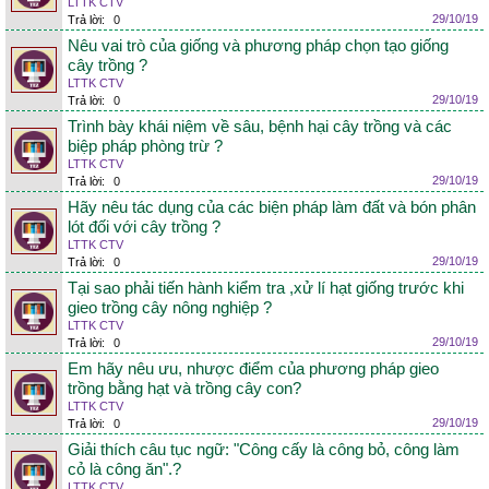
LTTK CTV
29/10/19
Trả lời:
0
Nêu vai trò của giống và phương pháp chọn tạo giống
cây trồng ?
LTTK CTV
29/10/19
Trả lời:
0
Trình bày khái niệm về sâu, bệnh hại cây trồng và các
biệp pháp phòng trừ ?
LTTK CTV
29/10/19
Trả lời:
0
Hãy nêu tác dụng của các biện pháp làm đất và bón phân
lót đối với cây trồng ?
LTTK CTV
29/10/19
Trả lời:
0
Tại sao phải tiến hành kiểm tra ,xử lí hạt giống trước khi
gieo trồng cây nông nghiệp ?
LTTK CTV
29/10/19
Trả lời:
0
Em hãy nêu ưu, nhược điểm của phương pháp gieo
trồng bằng hạt và trồng cây con?
LTTK CTV
29/10/19
Trả lời:
0
Giải thích câu tục ngữ: "Công cấy là công bỏ, công làm
cỏ là công ăn".?
LTTK CTV