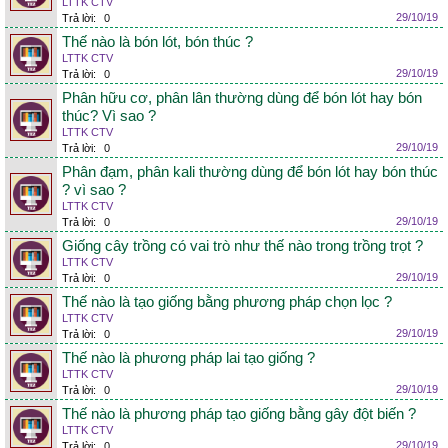
LTTK CTV
29/10/19
Trả lời:
0
Thế nào là bón lót, bón thúc ?
LTTK CTV
29/10/19
Trả lời:
0
Phân hữu cơ, phân lân thường dùng để bón lót hay bón
thúc? Vì sao ?
LTTK CTV
29/10/19
Trả lời:
0
Phân đạm, phân kali thường dùng để bón lót hay bón thúc
? vì sao ?
LTTK CTV
29/10/19
Trả lời:
0
Giống cây trồng có vai trò như thế nào trong trồng trọt ?
LTTK CTV
29/10/19
Trả lời:
0
Thế nào là tạo giống bằng phương pháp chọn lọc ?
LTTK CTV
29/10/19
Trả lời:
0
Thế nào là phương pháp lai tạo giống ?
LTTK CTV
29/10/19
Trả lời:
0
Thế nào là phương pháp tạo giống bằng gây đột biến ?
LTTK CTV
29/10/19
Trả lời:
0