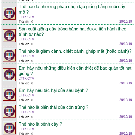
Thế nào là phương pháp chọn tạo giống bằng nuôi cấy
mô ?
LTTK CTV
29/10/19
Trả lời:
0
Sản xuất giống cây trồng bằng hạt được tiến hành theo
trình tự nào?
LTTK CTV
29/10/19
Trả lời:
0
Thế nào là giâm cành, chiết cành, ghép mắt (hoặc cành)?
LTTK CTV
29/10/19
Trả lời:
0
Em hãy nêu những điều kiện cần thiết để bảo quản tốt hạt
giống ?
LTTK CTV
29/10/19
Trả lời:
0
Em hãy nêu tác hại của sâu bệnh ?
LTTK CTV
29/10/19
Trả lời:
0
Thế nào là biến thái của côn trùng ?
LTTK CTV
29/10/19
Trả lời:
0
Thế nào là bệnh cây ?
LTTK CTV
29/10/19
Trả lời:
0