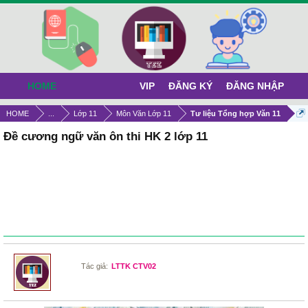
HOME
VIP
ĐĂNG KÝ
ĐĂNG NHẬP
HOME
...
Lớp 11
Môn Văn Lớp 11
Tư liệu Tổng hợp Văn 11
Đề cương ngữ văn ôn thi HK 2 lớp 11
Tác giả:
LTTK CTV02